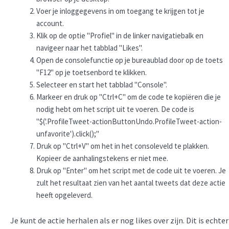
Voer je inloggegevens in om toegang te krijgen tot je
account.
Klik op de optie "Profiel" in de linker navigatiebalk en
navigeer naar het tabblad "Likes".
Open de consolefunctie op je bureaublad door op de toets
"F12" op je toetsenbord te klikken.
Selecteer en start het tabblad "Console".
Markeer en druk op "Ctrl+C" om de code te kopiëren die je
nodig hebt om het script uit te voeren. De code is
"$('.ProfileTweet-actionButtonUndo.ProfileTweet-action-
unfavorite').click();"
Druk op "Ctrl+V" om het in het consoleveld te plakken.
Kopieer de aanhalingstekens er niet mee.
Druk op "Enter" om het script met de code uit te voeren. Je
zult het resultaat zien van het aantal tweets dat deze actie
heeft opgeleverd.
Je kunt de actie herhalen als er nog likes over zijn. Dit is echter