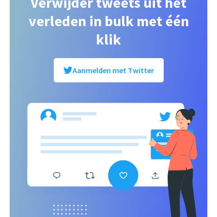
Verwijder tweets uit het
verleden in bulk met één
klik
Aanmelden met Twitter