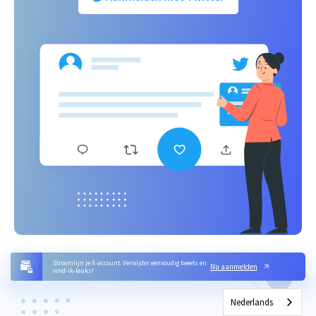
Stroomlijn je X-account. Verwijder eenvoudig tweets en
Nu aanmelden
vind-ik-leuks!
Nederlands