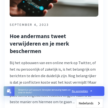
SEPTEMBER 4, 2023
Hoe andermans tweet
verwijderen en je merk
beschermen
Bij het opbouwen van een online merk op Twitter, of
het nu persoonlijk of zakelijk is, is het belangrijk om
berichten te delen die duidelijk zijn. Nog belangrijker
is dat je conflicten koste wat het kost vermijdt! Maar
met zo'n interactieve gebruikersgemeenschap kan je
Stroomlijn je X-account. Verwijder eenvoudig tweets en
Nu aanmelden
vind-ik-leuks!
post soms ongewenste reacties krijgen. Vaak is de
beste manier om hiermee om te gaan ...
Nederlands