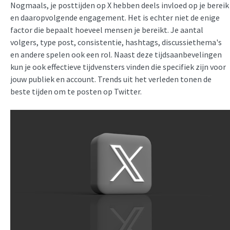
Nogmaals, je posttijden op X hebben deels invloed op je bereik
en daaropvolgende engagement. Het is echter niet de enige
factor die bepaalt hoeveel mensen je bereikt. Je aantal
volgers, type post, consistentie, hashtags, discussiethema's
en andere spelen ook een rol. Naast deze tijdsaanbevelingen
kun je ook effectieve tijdvensters vinden die specifiek zijn voor
jouw publiek en account. Trends uit het verleden tonen de
beste tijden om te posten op Twitter.