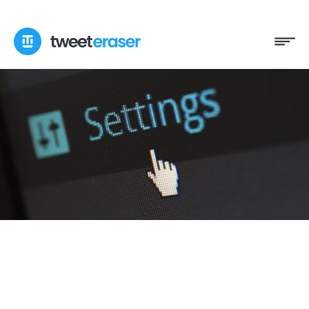
콘
메
텐
뉴
츠
로
건
너
뛰
기