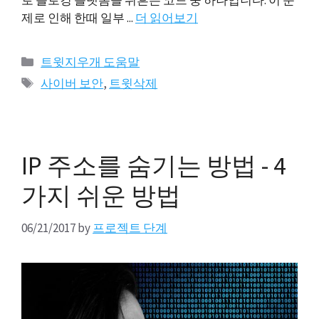
로 블로깅 플랫폼을 뒤흔든 코드 중 하나입니다. 이 문
제로 인해 한때 일부 ...
더 읽어보기
카
트윗지우개 도움말
테
태
사이버 보안
,
트윗삭제
고
그
리
IP 주소를 숨기는 방법 - 4
가지 쉬운 방법
06/21/2017
by
프로젝트 단계