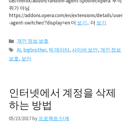
GB/firefox/addon/random-agent-spoofer/opera: 무작
위가 아님
https://addons.opera.com/en/extensions/details/user
-agent-switcher/?display=en 더
보기
... 더
보기
카
개인 정보 보호
테
태
AI
,
bigbrother
,
빅 데이터
,
사이버 보안
,
개인 정보
고
그
보호
,
보안
리
인터넷에서 계정을 삭제
하는 방법
05/23/2017
by
프로젝트 단계