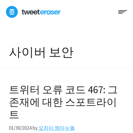
콘
메
텐
뉴
츠
로
건
너
사이버 보안
뛰
기
트위터 오류 코드 467: 그
존재에 대한 스포트라이
트
01/30/2024
by
오차이 엠마누엘