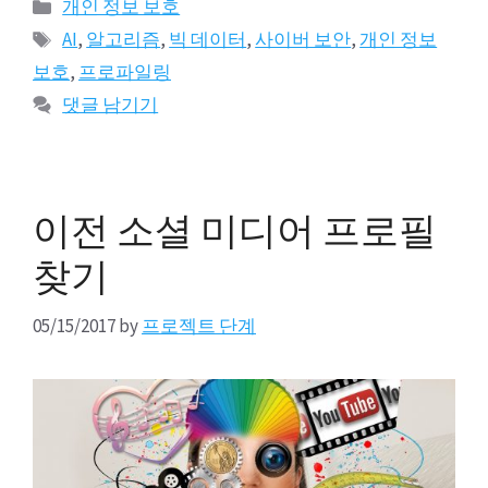
카
개인 정보 보호
테
태
AI
,
알고리즘
,
빅 데이터
,
사이버 보안
,
개인 정보
고
그
보호
,
프로파일링
리
댓글 남기기
이전 소셜 미디어 프로필
찾기
05/15/2017
by
프로젝트 단계