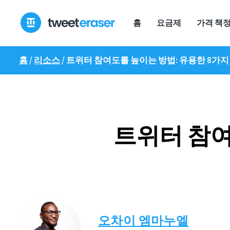
콘
텐
홈
요금제
가격 책
츠
로
건
홈
/
리소스
/
트위터 참여도를 높이는 방법: 유용한 8가지
너
뛰
기
트위터 참여
오차이 엠마누엘