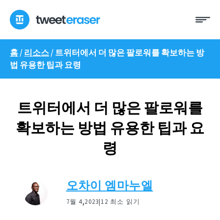
콘
메
텐
뉴
츠
로
홈
/
리소스
/
트위터에서 더 많은 팔로워를 확보하는 방
건
법 유용한 팁과 요령
너
뛰
기
트위터에서 더 많은 팔로워를
확보하는 방법 유용한 팁과 요
령
오차이 엠마누엘
,
7월 4
2023|
12 최소 읽기