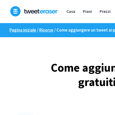
Skip
to
Casa
Piani
Prezzi
content
Pagina iniziale
/
Risorse
/
Come aggiungere un tweet ai pre
Come aggiung
gratuit