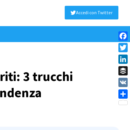
Accedi con Twitter
Face
Twitt
Linke
ti: 3 trucchi
Buffe
tendenza
VK
Shar