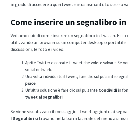
in grado di accedere a quei tweet entusiasmanti. Lo stesso v
Come inserire un segnalibro in
Vediamo quindi come inserire un segnalibro in Twitter. Ecco c
utilizzando un browser su un computer desktop o portatile. R
discussioni, le foto e i video:
Aprite Twitter e cercate il tweet che volete salvare. Se non r
social network.
Una volta individuato il tweet, fare clic sul pulsante segnal
piace
.
Un'altra soluzione è fare clic sul pulsante
Condividi
in fon
tweet ai segnalibri
.
Se viene visualizzato il messaggio "Tweet aggiunto ai segnali
I
Segnalibri
si trovano nella barra laterale del menu a sinistr