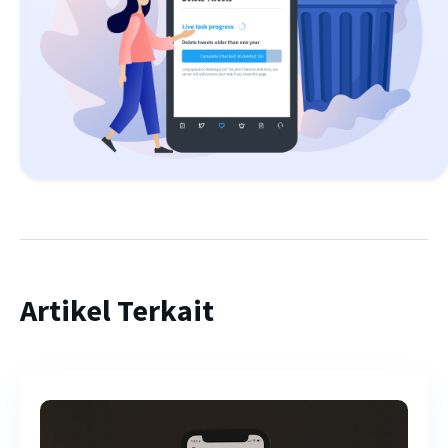
Artikel Terkait