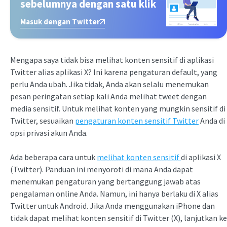
sebelumnya dengan satu klik
Masuk dengan Twitter
Mengapa saya tidak bisa melihat konten sensitif di aplikasi
Twitter alias aplikasi X? Ini karena pengaturan default, yang
perlu Anda ubah. Jika tidak, Anda akan selalu menemukan
pesan peringatan setiap kali Anda melihat tweet dengan
media sensitif. Untuk melihat konten yang mungkin sensitif di
Twitter, sesuaikan
pengaturan konten sensitif Twitter
Anda di
opsi privasi akun Anda.
Ada beberapa cara untuk
melihat konten sensitif
di aplikasi X
(Twitter). Panduan ini menyoroti di mana Anda dapat
menemukan pengaturan yang bertanggung jawab atas
pengalaman online Anda. Namun, ini hanya berlaku di X alias
Twitter untuk Android. Jika Anda menggunakan iPhone dan
tidak dapat melihat konten sensitif di Twitter (X), lanjutkan ke