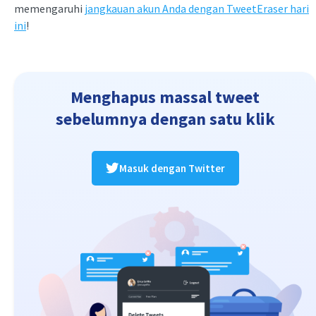
memengaruhi
jangkauan akun Anda dengan TweetEraser hari
ini
!
Menghapus massal tweet
sebelumnya dengan satu klik
Masuk dengan Twitter