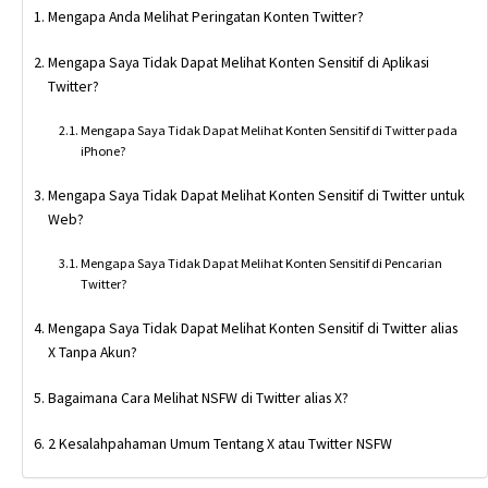
Mengapa Anda Melihat Peringatan Konten Twitter?
Mengapa Saya Tidak Dapat Melihat Konten Sensitif di Aplikasi
Twitter?
Mengapa Saya Tidak Dapat Melihat Konten Sensitif di Twitter pada
iPhone?
Mengapa Saya Tidak Dapat Melihat Konten Sensitif di Twitter untuk
Web?
Mengapa Saya Tidak Dapat Melihat Konten Sensitif di Pencarian
Twitter?
Mengapa Saya Tidak Dapat Melihat Konten Sensitif di Twitter alias
X Tanpa Akun?
Bagaimana Cara Melihat NSFW di Twitter alias X?
2 Kesalahpahaman Umum Tentang X atau Twitter NSFW