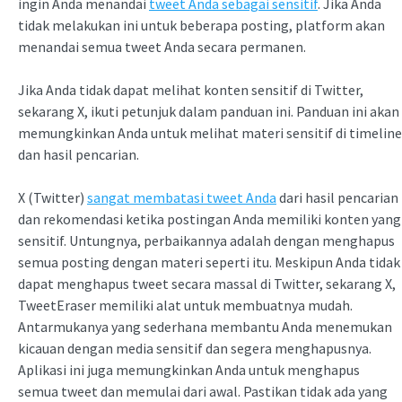
ingin Anda menandai
tweet Anda sebagai sensitif
. Jika Anda
tidak melakukan ini untuk beberapa posting, platform akan
menandai semua tweet Anda secara permanen.
Jika Anda tidak dapat melihat konten sensitif di Twitter,
sekarang X, ikuti petunjuk dalam panduan ini. Panduan ini akan
memungkinkan Anda untuk melihat materi sensitif di timeline
dan hasil pencarian.
X (Twitter)
sangat membatasi tweet Anda
dari hasil pencarian
dan rekomendasi ketika postingan Anda memiliki konten yang
sensitif. Untungnya, perbaikannya adalah dengan menghapus
semua posting dengan materi seperti itu. Meskipun Anda tidak
dapat menghapus tweet secara massal di Twitter, sekarang X,
TweetEraser memiliki alat untuk membuatnya mudah.
Antarmukanya yang sederhana membantu Anda menemukan
kicauan dengan media sensitif dan segera menghapusnya.
Aplikasi ini juga memungkinkan Anda untuk menghapus
semua tweet dan memulai dari awal. Pastikan tidak ada yang