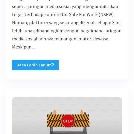
seperti jaringan media sosial yang mengambil sikap
tegas terhadap konten Not Safe For Work (NSFW).
Namun, platform yang sekarang dikenal sebagai X ini
lebih lunak dibandingkan dengan bagaimana jaringan
media sosial lainnya menangani materi dewasa.
Meskipun...
Baca Lebih Lanjut