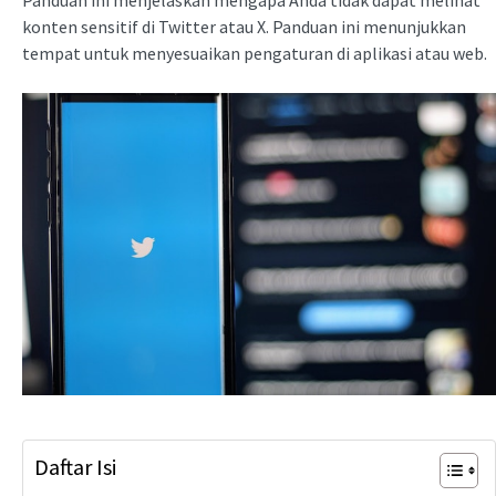
Panduan ini menjelaskan mengapa Anda tidak dapat melihat
konten sensitif di Twitter atau X. Panduan ini menunjukkan
tempat untuk menyesuaikan pengaturan di aplikasi atau web.
Daftar Isi