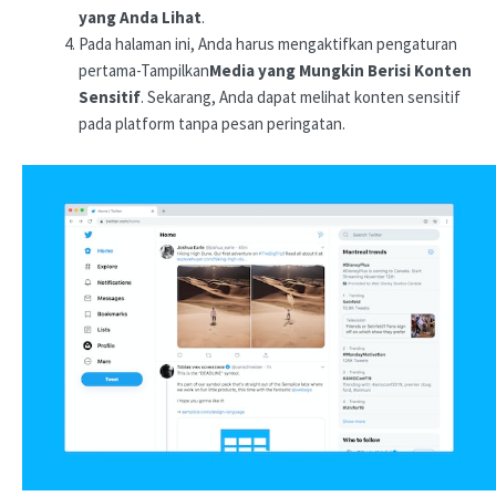
yang Anda Lihat
.
Pada halaman ini, Anda harus mengaktifkan pengaturan
pertama-Tampilkan
Media yang Mungkin Berisi Konten
Sensitif
. Sekarang, Anda dapat melihat konten sensitif
pada platform tanpa pesan peringatan.