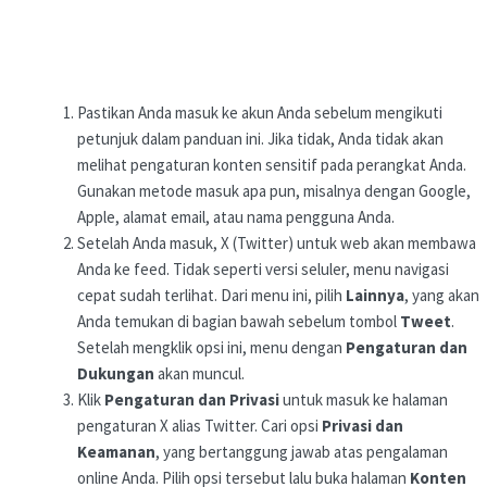
Pastikan Anda masuk ke akun Anda sebelum mengikuti
petunjuk dalam panduan ini. Jika tidak, Anda tidak akan
melihat pengaturan konten sensitif pada perangkat Anda.
Gunakan metode masuk apa pun, misalnya dengan Google,
Apple, alamat email, atau nama pengguna Anda.
Setelah Anda masuk, X (Twitter) untuk web akan membawa
Anda ke feed. Tidak seperti versi seluler, menu navigasi
cepat sudah terlihat. Dari menu ini, pilih
Lainnya
, yang akan
Anda temukan di bagian bawah sebelum tombol
Tweet
.
Setelah mengklik opsi ini, menu dengan
Pengaturan dan
Dukungan
akan muncul.
Klik
Pengaturan dan Privasi
untuk masuk ke halaman
pengaturan X alias Twitter. Cari opsi
Privasi dan
Keamanan
, yang bertanggung jawab atas pengalaman
online Anda. Pilih opsi tersebut lalu buka halaman
Konten