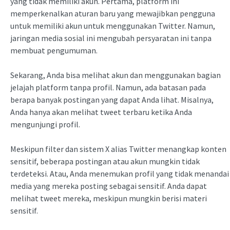
yang tidak memiliki akun. Pertama, platform ini
memperkenalkan aturan baru yang mewajibkan pengguna
untuk memiliki akun untuk menggunakan Twitter. Namun,
jaringan media sosial ini mengubah persyaratan ini tanpa
membuat pengumuman.
Sekarang, Anda bisa melihat akun dan menggunakan bagian
jelajah platform tanpa profil. Namun, ada batasan pada
berapa banyak postingan yang dapat Anda lihat. Misalnya,
Anda hanya akan melihat tweet terbaru ketika Anda
mengunjungi profil.
Meskipun filter dan sistem X alias Twitter menangkap konten
sensitif, beberapa postingan atau akun mungkin tidak
terdeteksi. Atau, Anda menemukan profil yang tidak menandai
media yang mereka posting sebagai sensitif. Anda dapat
melihat tweet mereka, meskipun mungkin berisi materi
sensitif.