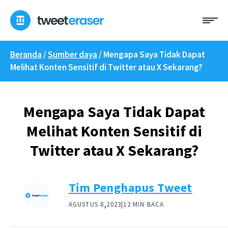
Loncat
Me
ke
konten
Beranda
/
Sumber daya
/
Mengapa Saya Tidak Dapat
Melihat Konten Sensitif di Twitter atau X Sekarang?
Mengapa Saya Tidak Dapat
Melihat Konten Sensitif di
Twitter atau X Sekarang?
Tim Penghapus Tweet
,
AGUSTUS 8
2023|
12 MIN BACA