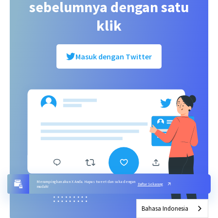
sebelumnya dengan satu
klik
Masuk dengan Twitter
Merampingkan akun X Anda. Hapus tweet dan suka dengan
Daftar Sekarang
mudah!
Bahasa Indonesia