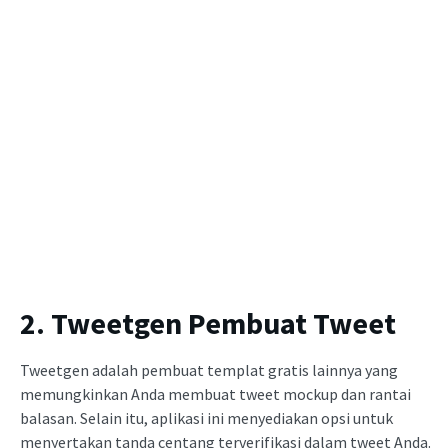
2. Tweetgen Pembuat Tweet
Tweetgen adalah pembuat templat gratis lainnya yang
memungkinkan Anda membuat tweet mockup dan rantai
balasan. Selain itu, aplikasi ini menyediakan opsi untuk
menyertakan tanda centang terverifikasi dalam tweet Anda.