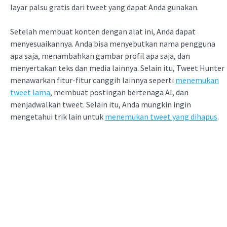
layar palsu gratis dari tweet yang dapat Anda gunakan.
Setelah membuat konten dengan alat ini, Anda dapat
menyesuaikannya. Anda bisa menyebutkan nama pengguna
apa saja, menambahkan gambar profil apa saja, dan
menyertakan teks dan media lainnya. Selain itu, Tweet Hunter
menawarkan fitur-fitur canggih lainnya seperti
menemukan
tweet lama
, membuat postingan bertenaga AI, dan
menjadwalkan tweet. Selain itu, Anda mungkin ingin
mengetahui trik lain untuk
menemukan tweet yang dihapus
.