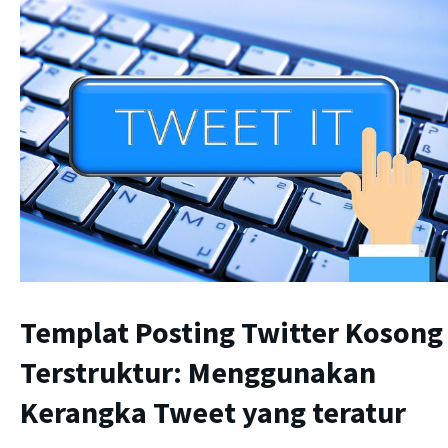
Templat Posting Twitter Kosong
Terstruktur: Menggunakan
Kerangka Tweet yang teratur