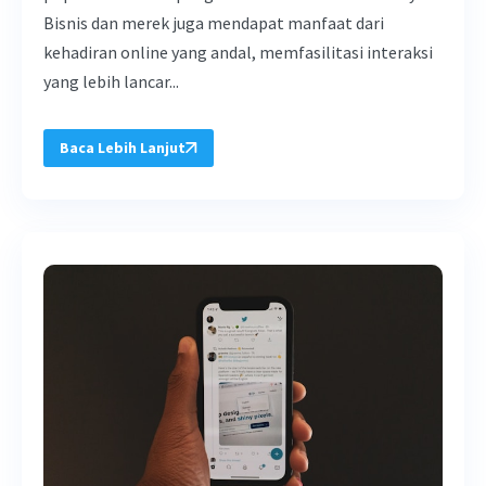
Bisnis dan merek juga mendapat manfaat dari
kehadiran online yang andal, memfasilitasi interaksi
yang lebih lancar...
Baca Lebih Lanjut