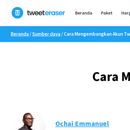
Loncat
ke
Beranda
Paket
Har
konten
Beranda
/
Sumber daya
/
Cara Mengembangkan Akun Tw
Cara 
Ochai Emmanuel