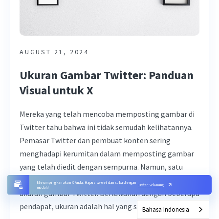
AUGUST 21, 2024
Ukuran Gambar Twitter: Panduan
Visual untuk X
Mereka yang telah mencoba memposting gambar di
Twitter tahu bahwa ini tidak semudah kelihatannya.
Pemasar Twitter dan pembuat konten sering
menghadapi kerumitan dalam memposting gambar
yang telah diedit dengan sempurna. Namun, satu
detail kecil yang sering dilupakan orang adalah
Merampingkan akun X Anda. Hapus tweet dan suka dengan
Daftar Sekarang
mudah!
ukuran gambar Twitter. Berlawanan dengan beberapa
pendapat, ukuran adalah hal yang sangat...
Bahasa Indonesia