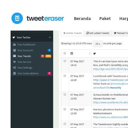
Loncat
ke
Beranda
Paket
Har
konten