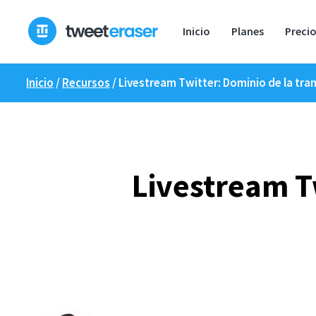
Ir
al
Inicio
Planes
Preci
contenido
Inicio
/
Recursos
/
Livestream Twitter: Dominio de la tra
Livestream T