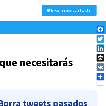
Iniciar sesión con Twitter
Face
Twitt
Linke
 que necesitarás
Buffe
VK
Shar
Borra tweets pasados