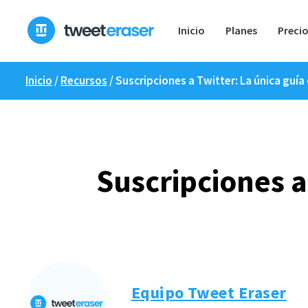
Ir
al
Inicio
Planes
Preci
contenido
Inicio
/
Recursos
/
Suscripciones a Twitter: La única guía
Suscripciones a
Equipo Tweet Eraser