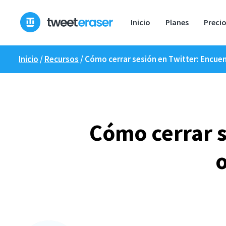
Ir
al
Inicio
Planes
Preci
contenido
Inicio
/
Recursos
/
Cómo cerrar sesión en Twitter: Encuen
Cómo cerrar s
o