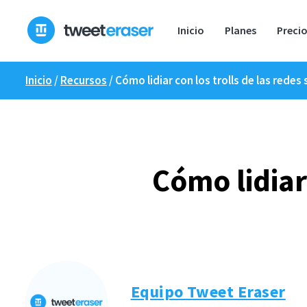
Ir
al
Inicio
Planes
Preci
contenido
Inicio
/
Recursos
/
Cómo lidiar con los trolls de las redes 
Cómo lidiar 
Equipo Tweet Eraser