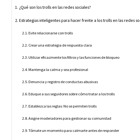
¿Qué son los trolls en las redes sociales?
Estrategias inteligentes para hacer frente a los trolls en las redes so
Evite relacionarse con trolls
Crear una estrategia de respuesta clara
Utilizar eficazmente los filtros y las funciones de bloqueo
Mantenga la calma y sea profesional
Denuncia y registro de conductas abusivas
Eduque a sus seguidores sobre cómo tratar a los trolls
Establezca las reglas: No se permiten trolls
Asigne moderadores para gestionar su comunidad
Tómate un momento para calmarte antes de responder