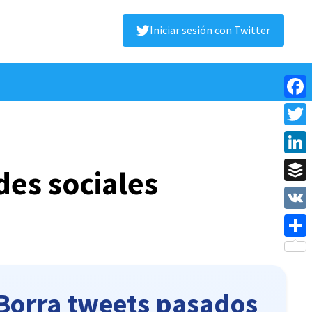
Iniciar sesión con Twitter
Face
Twitt
Linke
edes sociales
Buffe
VK
Shar
Borra tweets pasados