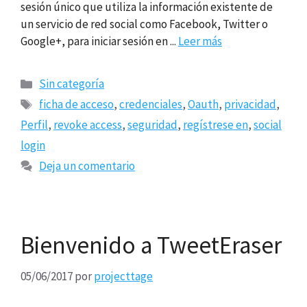
sesión único que utiliza la información existente de
un servicio de red social como Facebook, Twitter o
Google+, para iniciar sesión en ...
Leer más
Categorías
Sin categoría
Etiquetas
ficha de acceso
,
credenciales
,
Oauth
,
privacidad
,
Perfil
,
revoke access
,
seguridad
,
regístrese en
,
social
login
Deja un comentario
Bienvenido a TweetEraser
05/06/2017
por
projecttage