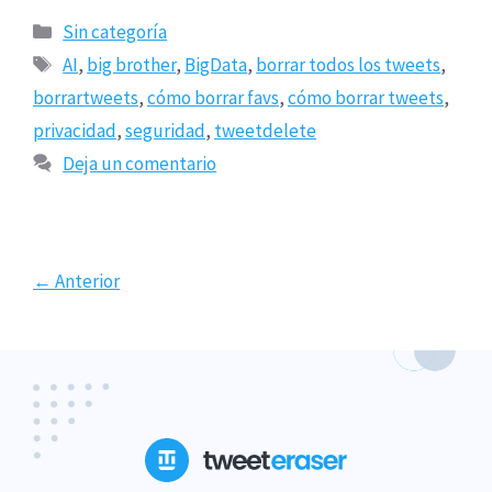
Categorías
Sin categoría
Etiquetas
AI
,
big brother
,
BigData
,
borrar todos los tweets
,
borrartweets
,
cómo borrar favs
,
cómo borrar tweets
,
privacidad
,
seguridad
,
tweetdelete
Deja un comentario
Página
Página2
Página3
←
Anterior
1