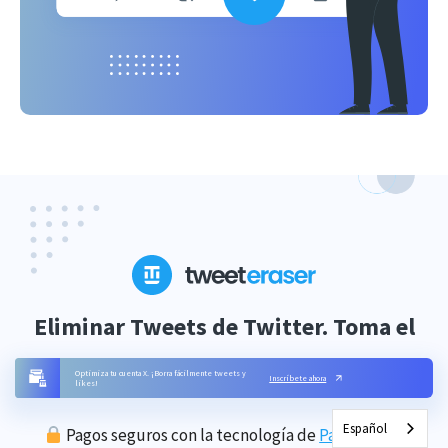
Eliminar Tweets de Twitter. Toma el
control de tu perfil.
Optimiza tu cuenta X. ¡Borra fácilmente tweets y
Inscríbete ahora
likes!
Español
Pagos seguros con la tecnología de
PaymentKit