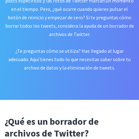
posts específicos y las fotos de Twitter marcan un momento
en el tiempo. Pero, ¿qué ocurre cuando quieres pulsar el
botón de reinicio y empezar de cero? Si te preguntas cómo
borrar todos los tweets, considera la ayuda de un borrador de
archivos de Twitter.
¿Te preguntas cómo se utiliza? Has llegado al lugar
adecuado. Aquí tienes todo lo que necesitas saber sobre tu
archivo de datos y la eliminación de tweets.
¿Qué es un borrador de
archivos de Twitter?