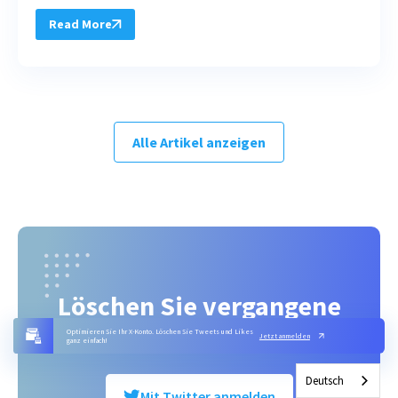
Read More
Alle Artikel anzeigen
Löschen Sie vergangene
Tweets mit einem Klick
Optimieren Sie Ihr X-Konto. Löschen Sie Tweets und Likes
Jetzt anmelden
ganz einfach!
Deutsch
Mit Twitter anmelden