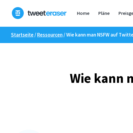
Zum
Inhalt
Home
Pläne
Preisg
springen
Startseite
/
Ressourcen
/
Wie kann man NSFW auf Twitte
Wie kann m