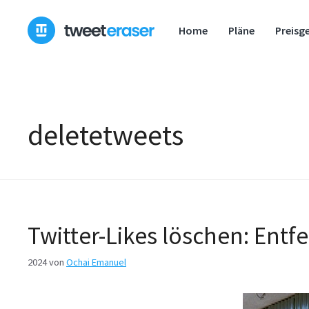
Zum
Inhalt
Home
Pläne
Preisg
springen
deletetweets
Twitter-Likes löschen: Entf
2024
von
Ochai Emanuel