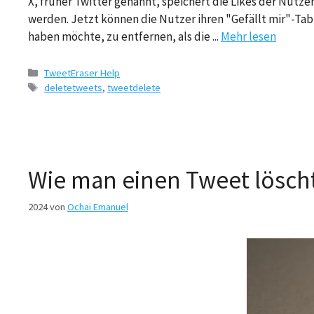
X, früher Twitter genannt, speichert die Likes der Nutze
werden. Jetzt können die Nutzer ihren "Gefällt mir"-Tab 
haben möchte, zu entfernen, als die ...
Mehr lesen
Kategorien
TweetEraser Help
Tags
deletetweets
,
tweetdelete
Wie man einen Tweet löscht
2024
von
Ochai Emanuel