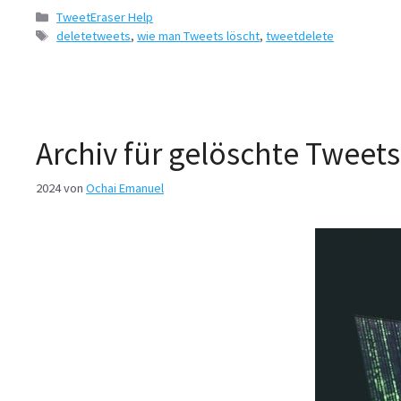
Kategorien
TweetEraser Help
Tags
deletetweets
,
wie man Tweets löscht
,
tweetdelete
Archiv für gelöschte Tweet
2024
von
Ochai Emanuel