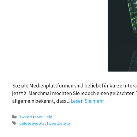
Soziale Medienplattformen sind beliebt für kurze Interak
jetzt X. Manchmal möchten Sie jedoch einen gelöschten Twe
allgemein bekannt, dass ...
Lesen Sie mehr
Kategorien
TweetEraser Help
Tags
deletetweets
,
tweetdelete