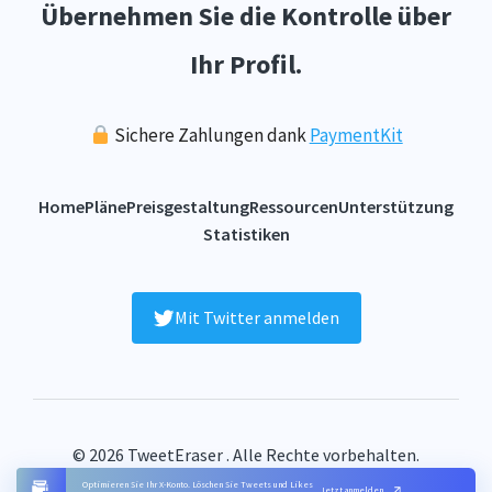
Übernehmen Sie die Kontrolle über
Ihr Profil.
Sichere Zahlungen dank
PaymentKit
Home
Pläne
Preisgestaltung
Ressourcen
Unterstützung
Statistiken
Mit Twitter anmelden
© 2026 TweetEraser . Alle Rechte vorbehalten.
FAQ
Bedingungen
Datenschutz
Kontakt
Inhaltsverzeichnis
Optimieren Sie Ihr X-Konto. Löschen Sie Tweets und Likes
Jetzt anmelden