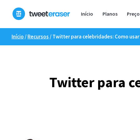
Pular
para
Início
Planos
Preço
o
conteúdo
Início
/
Recursos
/
Twitter para celebridades: Como usar
Twitter para c