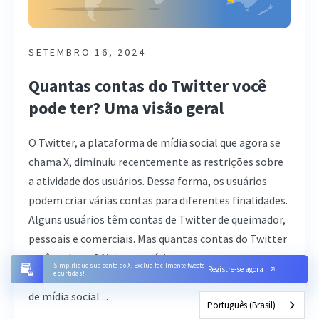
SETEMBRO 16, 2024
Quantas contas do Twitter você
pode ter? Uma visão geral
O Twitter, a plataforma de mídia social que agora se
chama X, diminuiu recentemente as restrições sobre
a atividade dos usuários. Dessa forma, os usuários
podem criar várias contas para diferentes finalidades.
Alguns usuários têm contas de Twitter de queimador,
pessoais e comerciais. Mas quantas contas do Twitter
você pode ter? Muitos usuários optam por contas
Simplifique sua conta do X. Exclua facilmente tweets
Registre-se agora
e curtidas!
conectadas para eliminar o orçamento dos gerentes
de mídia social ...
Português (Brasil)