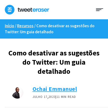
Pular
Me
para
o
conteúdo
Início
/
Recursos
/
Como desativar as sugestões do
Twitter: Um guia detalhado
Como desativar as sugestões
do Twitter: Um guia
detalhado
Ochai Emmanuel
,
JULHO 17
2023|
11 MIN READ