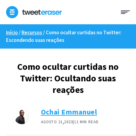
Pular
Me
para
o
conteúdo
Início
/
Recursos
/
Como ocultar curtidas no Twitter:
Escondendo suas reações
Como ocultar curtidas no
Twitter: Ocultando suas
reações
Ochai Emmanuel
,
AGOSTO 21
2023|
11 MIN READ