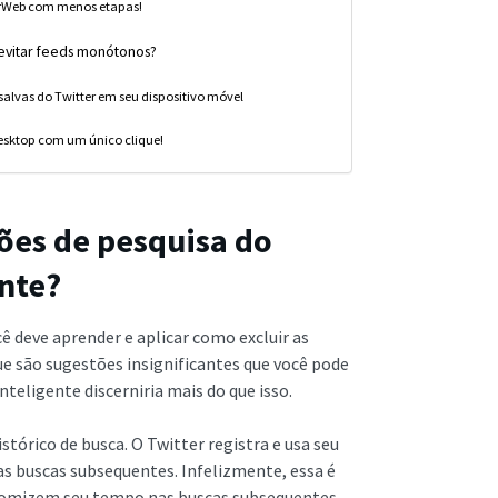
terWeb com menos etapas!
 evitar feeds monótonos?
salvas do Twitter em seu dispositivo móvel
desktop com um único clique!
ões de pesquisa do
ante?
 deve aprender e aplicar como excluir as
e são sugestões insignificantes que você pode
eligente discerniria mais do que isso.
stórico de busca. O Twitter registra e usa seu
as buscas subsequentes. Infelizmente, essa é
nomizem seu tempo nas buscas subsequentes,