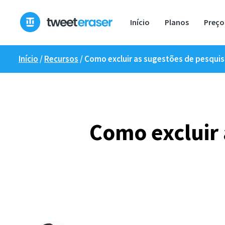
Pular
para
Início
Planos
Preço
o
conteúdo
Início
/
Recursos
/
Como excluir as sugestões de pesquis
Como excluir 