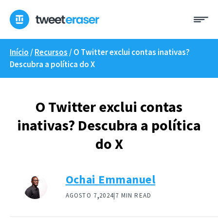
Pular
Me
para
o
conteúdo
Início
/
Recursos
/
O Twitter exclui contas inativas?
Descubra a política do X
O Twitter exclui contas
inativas? Descubra a política
do X
Ochai Emmanuel
,
AGOSTO 7
2024|
7 MIN READ