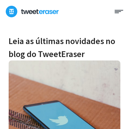
Pular
Me
para
o
conteúdo
Leia as últimas novidades no
blog do TweetEraser