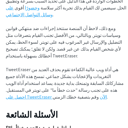
الخطوات الواردة في هذا الدليل على تحديد السبب بسرعة وتطبيق
الحل. سيضمن لك القيام بذلك تجربة أكثر سلاسة
وحضورًا
أقوى
على
.
وسائل التواصل الاجتماعي
ومع ذلك، لاحظ أن المنصة ستتخذ إجراءات ضد منتهكي قوانين
وسياسات تويتر. وبالتالي، من الأفضل تجنب القيام بتصرفات مثل
التضليل والإرسال غير المرغوب فيه على تويتر. لسوء الحظ، يمكن
لأي شخص القيام بذلك عن غير قصد. ولكن لا تقلق؛ يمكنك تصحيح
أخطائك بسهولة باستخدام TweetEraser.
TweetEraser هي أداة ويب عالية الكفاءة تقوم بحذف العديد من
التغريدات والإعجابات بشكل جماعي. تمسح هذه الأداة جميع
مشاركاتك السابقة وتمنحك بداية جديدة. يساعد استخدام أداة الويب
هذه على تجنب رسالة "حدث خطأ ما" على تويتر في المستقبل.
وقم بتصفية خطك الزمني.
احصل على TweetEraser الآن
الأسئلة الشائعة