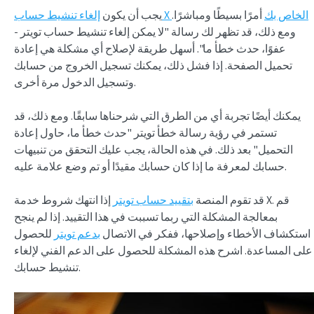
إلغاء تنشيط حساب X الخاص بك
أمرًا بسيطًا ومباشرًا.
يجب أن يكون
ومع ذلك، قد تظهر لك رسالة "لا يمكن إلغاء تنشيط حساب تويتر -
عفوًا، حدث خطأ ما". أسهل طريقة لإصلاح أي مشكلة هي إعادة
تحميل الصفحة. إذا فشل ذلك، يمكنك تسجيل الخروج من حسابك
وتسجيل الدخول مرة أخرى.
يمكنك أيضًا تجربة أي من الطرق التي شرحناها سابقًا. ومع ذلك، قد
تستمر في رؤية رسالة خطأ تويتر "حدث خطأ ما، حاول إعادة
التحميل" بعد ذلك. في هذه الحالة، يجب عليك التحقق من تنبيهات
حسابك لمعرفة ما إذا كان حسابك مقيدًا أو تم وضع علامة عليه.
قد تقوم المنصة
بتقييد حساب تويتر
إذا انتهك شروط خدمة X. قم
بمعالجة المشكلة التي ربما تسببت في هذا التقييد. إذا لم ينجح
استكشاف الأخطاء وإصلاحها، ففكر في الاتصال
بدعم تويتر
للحصول
على المساعدة. اشرح هذه المشكلة للحصول على الدعم الفني لإلغاء
تنشيط حسابك.