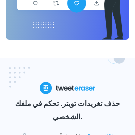
حذف تغريدات تويتر. تحكم في ملفك
الشخصي.