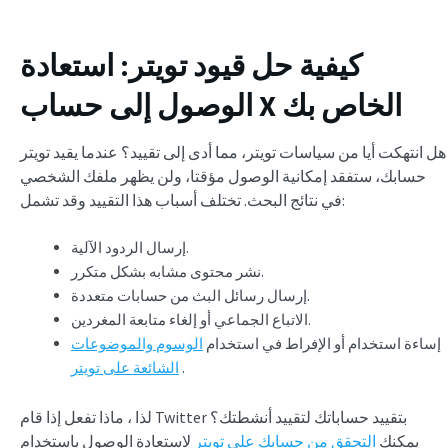
كيفية حل قيود تويتر: استعادة
الوصول إلى حساب X الخاص بك
هل انتهكت أيا من سياسات تويتر، مما أدى إلى تقييد؟ عندما يقيد تويتر
حسابك، ستفقد إمكانية الوصول مؤقتا، ولن يظهر ملفك الشخصي
في نتائج البحث. تختلف أسباب هذا التقييد وقد تشمل:
إرسال الردود الآلية.
نشر محتوى مشابه بشكل متكرر.
إرسال رسائل البث من حسابات متعددة.
الاتباع الجماعي أو إلغاء متابعة المغردين.
إساءة استخدام أو الإفراط في استخدام
الوسوم والموضوعات
.
الشائعة على تويتر
لذا ، ماذا تفعل إذا قام Twitter بتقييد حساباتك لتقييد أنشطتك؟
يمكنك
التحقق من حسابك على تويتر
لاستعادة الوصول باستخدام