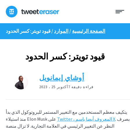
انتقل
ئمة
إلى
المحتوى
الصفحة الرئيسية
/
الموارد
/
قيود تويتر: كسر الحدود
قيود تويتر: كسر الحدود
أوشاي إيمانويل
7 قراءة دقيقة
أكتوبر 25 ، 2023
يتكيف معظم المستخدمين مع التغيير المستمر للبروتوكول الذي بدأ
. بصرف
Twitter ، المعروف أيضا باسم X
منذ استيلاء Elon Musk على
النظر عن التغيير الرئيسي في العلامة التجارية. لا تزال منصة