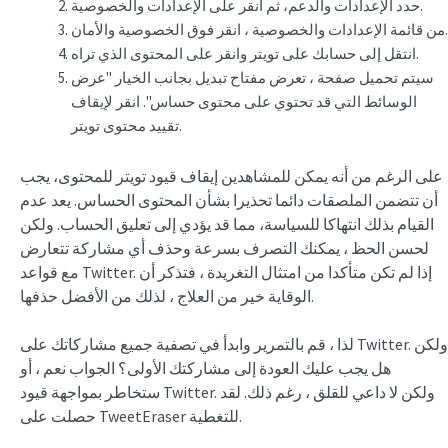
حدد الإعدادات والدعم، ثم انقر على الإعدادات والخصوصية.
من قائمة الإعدادات والخصوصية ، انقر فوق الخصوصية والأمان.
انتقل إلى حسابك على تويتر وانقر على المحتوى الذي تراه.
سيتم تحميل صفحة ، تعرض مفتاح تبديل بجانب الخيار "عرض
الوسائط التي قد تحتوي على محتوى حساس". انقر لإيقاف
تقييد محتوى تويتر.
على الرغم من أنه يمكن للمشاهدين إيقاف قيود تويتر للمحتوى، يجب
أن تتضمن الملصقات دائما تحذيرا بشأن المحتوى الحساس. يعد عدم
القيام بذلك انتهاكا للسياسة، مما قد يؤدي إلى تعليق الحساب. ولكن
لحسن الحظ ، يمكنك التصرف بسرعة وحذف أي مشاركة تتعارض
مع قواعد Twitter. إذا لم تكن متأكدا من امتثال التغريدة ، فتذكر أن
الوقاية خير من العلاج ، لذلك من الأفضل حذفها.
لذا ، قم بالتمرير وابدأ في تصفية جميع مشاركاتك على Twitter. ولكن
هل يجب عليك العودة إلى مشاركتك الأولى؟ الجواب نعم ، أو
ستخاطر بمواجهة قيود Twitter. ولكن لا داعي للقلق ، رغم ذلك. لقد
حصلت على TweetEraser للتغطية.