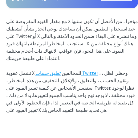
مع مقدار القيود المفروضة على X مؤخرا ، من الأفضل أن تكون منتبها
عند استخدام التطبيق. يمكن أن يساعدك توخي الحذر بشأن أنشطتك
على Twitter أو X وما تنشره على البقاء ضمن الحدود الآمنة. وبالتالي
، ستتجنب المخاطر المرتبطة بانتهاك قيود X. هناك أنواع مختلفة من
القيود. على هذا النحو ، فإن عواقب الانتهاك ذات أحجام مختلفة
اعتمادا على طبيعة جريمتك.
، وحظر الظل ،
تعليق حساب Twitter
تشمل عقوبة X للمخالفين
وتقييد الحساب ، والتعليق ، والإغلاق. للتخفيف من هذه المخاطر ،
استفسر الأشخاص عن كيفية تغيير القيود على Twitter. نظرا لوجود
قيود مختلفة ، لا يوجد نهج واحد يناسب الجميع لتغييرها. بدلا من ذلك ،
كل تقييد له طريقته الخاصة في التغيير. لذا ، فإن الخطوة الأولى في
تغيير القيود على X هي تحديد طبيعة التقييد الخاص بك.