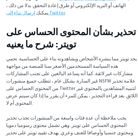
الهاتف أو البريد الإلكتروني أو طرق إعادة التحقق. بدلا من ذلك ،
.
إرسال نداء إلى Twitter
يمكنك
تحذير بشأن المحتوى الحساس على
تويتر: شرح ما يعنيه
يحد تويتر مما ينشره الأشخاص ويشاهدونه بناء على الحساسية. تحمي
هذه السياسة المستخدمين الأصغر سنا للمنصة من مواجهة
مشاركات غير لائقة. كما أنه يساعد البالغين على تجنب المشاركات
غير السارة. بشكل عام ، تتطلب جميع منشورات NSFW علامة تحذير
من المحتوى الحساس على Twitter لتنبيه المشاهدين بالمحتوى غير
اللائق. بعد قراءة التحذير ، يمكن للمرء أن يقرر ما إذا كان سيتم عرض
المحتوى أم لا.
يجب ملاحظة أن عدة فئات واسعة من المنشورات تجذب تحذير
المحتوى الحساس على تويتر. وهي تشمل محتوى رسوميا دمويا
ومحتوى جنسيا وأوصافا للعنف وعري. يهدف تقييد تويتر على تحذير