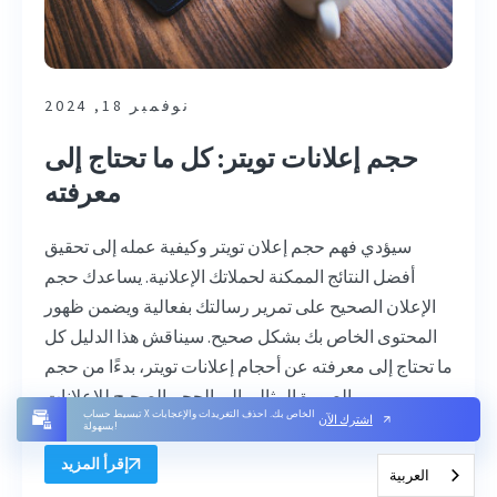
نوفمبر 18, 2024
حجم إعلانات تويتر: كل ما تحتاج إلى
معرفته
سيؤدي فهم حجم إعلان تويتر وكيفية عمله إلى تحقيق
أفضل النتائج الممكنة لحملاتك الإعلانية. يساعدك حجم
الإعلان الصحيح على تمرير رسالتك بفعالية ويضمن ظهور
المحتوى الخاص بك بشكل صحيح. سيناقش هذا الدليل كل
ما تحتاج إلى معرفته عن أحجام إعلانات تويتر، بدءًا من حجم
الصورة المثالي إلى الحجم الصحيح للإعلانات ...
تبسيط حساب X الخاص بك. احذف التغريدات والإعجابات
اشترك الآن
بسهولة!
إقرأ المزيد
العربية‏