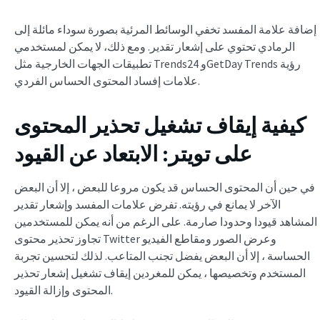
إضافة علامة المفسد تخفي الوسائط المرئية بصورة سوداء مائلة إلى
الرمادي تحتوي على إشعار تقدير. ومع ذلك، لا يمكن لمستخدمي
تطبيقات الجهات الخارجية مثل Trends24 وGetDay Trends رؤية
علامات إفساد المحتوى الحساس الفردي.
كيفية إيقاف تشغيل تحذير المحتوى
على تويتر: الابتعاد عن القيود
في حين أن المحتوى الحساس قد يكون مروعا للبعض ، إلا أن البعض
الآخر لا يمانع في رؤيته. تفرض علامات المفسد وإشعار تقدير
المشاهد قيودا وحدودا صارمة. على الرغم من أنه يمكن للمستخدمين
تجاوز تحذير محتوى Twitter وعرض الصور ومقاطع الفيديو
الحساسة ، إلا أن البعض يفضل تجنب المتاعب. لذلك لتحسين تجربة
المستخدم وتخصيصها ، يمكن للمغردين إيقاف تشغيل إشعار تحذير
المحتوى وإزالة القيود.