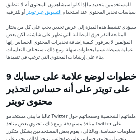
للمستخدمين بتحديد ما إذا كانوا سيشاهدون المحتوى أم لا. تنطبق
أو للترفيه.
سياسات تحذير المحتوى عند استخدام
التسويق عبر تويتر
سيؤدي تنشيط هذه الميزة إلى عرض تحذير. يجب على كل من يختار
المتابعة النقر فوق المطالبة التي تظهر على شاشته. لكن بعض
المؤلفين لا يعرفون كيفية إضافة تحذيرات المحتوى الحساس. إنها
عملية بسيطة نسبيا بخطوات سهلة. ومع ذلك ، ستختلف التعليمات
بناء على إرشادات المحتوى التي ترغب في تنفيذها.
9 خطوات لوضع علامة على حسابك
على تويتر على أنه حساس لتحذير
محتوى تويتر
غالبا ما يبني مستخدمو Twitter ملفاتهم الشخصية وصفحاتهم حول
منافذ مستهدفة. ومع ذلك ، تحتوي بعض منافذ Twitter على
معلومات حساسة. وبالتالي ، يقوم بعض المستخدمين بشكل متكرر
بتحميل محتوى حساس على صفحاتهم. نتيجة لذلك ، يجب على