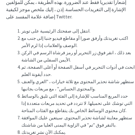
إشعارا تقديريا فقط عند الضرورة. بهذه الطريقة ، يمكن للمؤلفين
الإشارة إلى التغريدات الحساسة. إذن ، إليك ملخص موجز لكيفية
إضافة علامة المفسد على Twitter.
انتقل إلى صفحتك الرئيسية على تويتر.
اكتب تغريدتك وأرفق صورا أو مقاطع فيديو جنبا إلى جنب مع
الوصف والعلامات إذا لزم الأمر.
بعد ذلك ، انقر فوق زر التحرير أو رمز فرشاة الرسم في الركن
الأيمن السفلي من الشاشة.
ابحث في أدوات التحرير في أسفل الصفحة أو أعلى الصفحة، ثم
حدد أيقونة العلم.
ستظهر شاشة تحذير المحتوى مع ثلاثة خيارات ، "العري والعنف
والمحتوى الحساس" ، مع مربعات بجانبها.
حدد المربع المناسب للإشارة إلى الفئة التي تليق بالوسائط
التي توشك على تحميلها. لا تتردد في تحديد مربعات متعددة إذا
كان محتوى الوسائط الخاص بك يتقاطع مع الفئات المتاحة.
ستظهر معاينة لشاشة تحذير المحتوى. سيتعين عليك الموافقة
بالنقر فوق "تم" في الزاوية اليمنى العليا من شاشتك.
يمكنك الآن نشر تغريدتك.