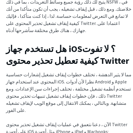
يتيح لك ذلك رؤية جميع وسائط التغريدات ، بما في ذلك NSFW ، في
خلاصتك. ومع ذلك ، قبل إيقاف تشغيله ، يجب أن تكون متأكدا من أنك
لا تمانع في التعرض لمعلومات حساسة. لذا ، إذا كنت متأكدا ، فإليك
كيفية إيقاف تشغيل تحذير المحتوى على Twitter. اعتمادا على
جهازك ، هناك طرق مختلفة سأشرحها أدناه.
هل تستخدم جهاز iOS؟ لا تفوت
كيفية تعطيل تحذير محتوى Twitter
مما لا يثير الدهشة ، تختلف خطوات إيقاف تشغيل إشعارات حساسية
المحتوى عند استخدام جهاز iOS. نظرا لأن أدوات Android و Apple
تستخدم أنظمة تشغيل مختلفة ، تختلف إجراءات سن الإعدادات. ومع
ذلك ، فإن خطوات إيقاف تشغيل تنبيهات تحذير محتوى Twitter
متشابهة. وبالتالي ، يمكنك الانتقال إلى موقع الويب لإيقاف تشغيله
على الفور.
الآن ، دعنا نتعمق في عمليات إيقاف تشغيل تحذير محتوى Twitter
على أجهزة iOS مثل أجهزة iPhone و iPad و Macbooks: