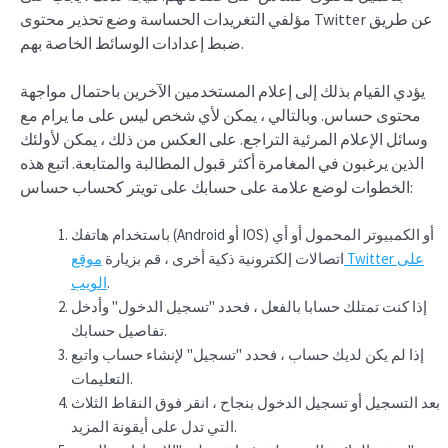
مؤلفي التغريدات الحساسة وضع تحذير محتوى Twitter عن طريق
ضبط إعدادات الوسائط الخاصة بهم.
يؤدي القيام بذلك إلى إعلام المستخدمين الآخرين باحتمال مواجهة
محتوى حساس. وبالتالي ، يمكن لأي شخص ليس على ما يرام مع
وسائل الإعلام المرئية التراجع. على العكس من ذلك ، يمكن لأولئك
الذين يرغبون في المغامرة أكثر قبول المطالبة والمتابعة. اتبع هذه
الخطوات لوضع علامة على حسابك على تويتر كحساب حساس:
باستخدام هاتفك (Android أو IOS) أو الكمبيوتر المحمول أو أي
اتصالات إلكترونية ذكية أخرى ، قم بزيارة
موقع Twitter على
.
الويب
إذا كنت تمتلك حسابا بالفعل ، فحدد "تسجيل الدخول" وأدخل
تفاصيل حسابك.
إذا لم يكن لديك حساب ، فحدد "تسجيل" لإنشاء حساب واتبع
التعليمات.
بعد التسجيل أو تسجيل الدخول بنجاح ، انقر فوق النقاط الثلاث
التي تدل على أيقونة المزيد.