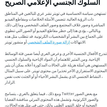
السلوك الجنسي الإعلامي الصريح
تستهجن سياسة الحساسية في تويتر نشر عري للبالغين في المناطق
ذات الرؤية العالية. تتضمن الأمثلة الخلاصات ومقاطع الفيديو
المباشرة وصور غلاف المجتمع وصور الملف الشخصي وما إلى ذلك.
وبالتالي ، يؤدي هذا إلى حظر مقاطع الفيديو أو الصور التي تنطوي
على الجماع بين البشر أو الشخصيات الكرتونية. قد تتطلب مثل هذه
أو منشور تويتر.
الانتهاكات
إزالة صورة الملف الشخصي
تندرج الأفعال الجنسية الأخرى وعرض العري أيضا ضمن فئة الوسائط
الإباحية. ومن المثير للاهتمام أن المواد الإباحية والسلوك الجنسي
المستهجن هي أمثلة هزيلة على الحالات المذكورة أعلاه. يمكن أن يثير
المحتوى الاستفزازي الآخر تحذيرا من محتوى تويتر. على سبيل المثال
، النشاط الجنسي الذي يشمل البشر الأحياء أو أو الجثث تحت نفس
الرادار.
ومع ذلك ، فيما يتعلق بالعري ، يتسامح Twitter مع بعض الصور
والصور الكرتونية. وتشمل هذه المحتوى المرئي مناقشة القضايا
الصحية أو خلق التنوير الطبي. ولكن حتى في مثل هذه الحالات،