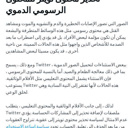
الرسومي الدموي
الصور التي تصور الإصابات الخطيرة والدم والتشويه والموت ومشاهد
القتل هي محتوى رسومي. مثل هذه الوسائط المتطرفة والبشعة
يمكن أن تكون مؤلمة لبعض الأفراد. بل قد يؤدي إلى اضطراب ما بعد
الصدمة للأشخاص الذين واجهوا مثل هذه الحالات المميتة. من ناحية
أخرى ، قد يكون مسيئا لبعض المشاهدين.
ومع ذلك ، يسمح Twitter ببعض الاستثناءات لتحميل الصور الدموية ،
بما في ذلك معالجة الطعام والصيد. أما بالنسبة للمحتوى الرسومي ،
فإن الاستثناء يشمل المحتوى التعليمي مثل الأفلام الوثائقية.
يستوعب Twitter هذه الحالات لأنها تفتقر إلى النية السادية وهي
لخلق الوعي.
لذلك ، إلى جانب الأفلام الوثائقية والمحتوى التعليمي ، يتطلب
Twitter ملصقات لإضافة تحذير إلى المشاركات الحساسة. يؤدي
عدم الامتثال لسياسة تحذير محتوى تويتر إلى عقوبة. تتراوح العقوبات
من ما بعد الحذف إلى تعليق الحساب. تحدد
سياسة إساءة الاستخدام