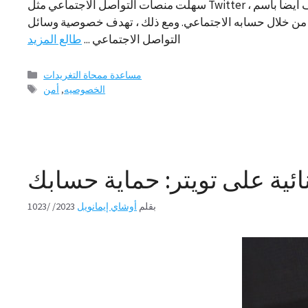
سهلت منصات التواصل الاجتماعي مثل Twitter ، المعروف أيضا باسم X ، التواصل مع العديد من الأشخاص. يمكن للمستخدمين مشاركة أي محتوى يريدونه عبر الإنترنت ، مما قد يعرضهم
ن خلال حسابه الاجتماعي. ومع ذلك ، تهدف خصوصية وسائل
التواصل الاجتماعي ...
طالع المزيد
فئات
مساعدة ممحاة التغريدات
العلامات
الخصوصيه
,
أمن
ائية على تويتر: حماية حسابك
بقلم
أوشاي إيمانويل
1023/ /2023