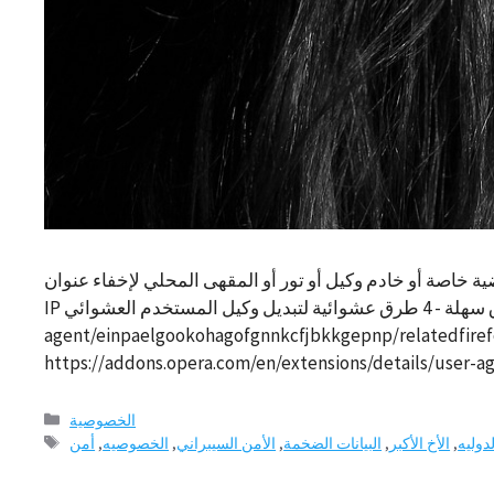
المقهى المحلي لإخفاء عنوان IP الخاص بك. اقرأ المزيد لمعرفة إرشادات حول كيفية استخدام كل منها. المصدر: كيفية إخفاء عنوان
IP الخاص بك - 4 طرق سهلة - 4 طرق عشوائية لتبديل وكيل المستخدم العشوائي chrome: https://chrome.google.com/webstore/detail/random-user-
agent/einpaelgookohagofgnnkcfjbkkgepnp/rela: ليس عشوائيًا
فئات
الخصوصية
العلامات
دوليه
,
الأخ الأكبر
,
البيانات الضخمة
,
الأمن السيبراني
,
الخصوصيه
,
أمن