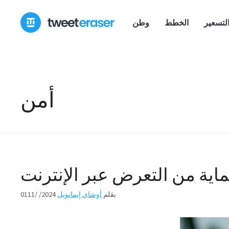
انتقل
إلى
لتسعير
الخطط
وطن
المحتوى
أمن
ية من التعرض عبر الإنترنت
بقلم
أوشاي إيمانويل
0111/ /2024