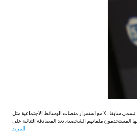
مع استمرار منصات الوسائط الاجتماعية مثل X ، التي كانت تسمى سابقا Twitter ، في تحديث خدماتها ، فإنها تغير أيضا ميزات الأمان الخاصة بها. إلى جانب كلمة مرور الحساب التي يمتلكها كل
المزيد