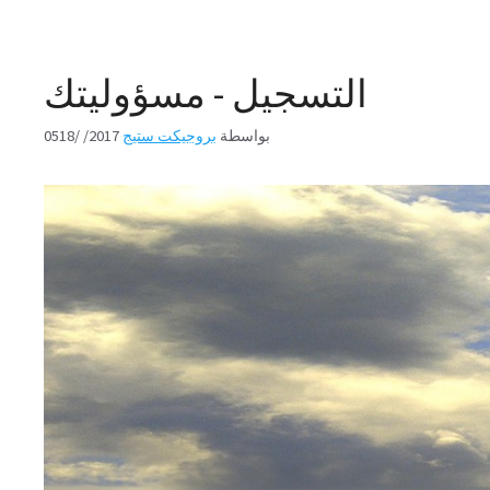
التسجيل - مسؤوليتك
بواسطة
بروجيكت ستيج
0518/ /2017