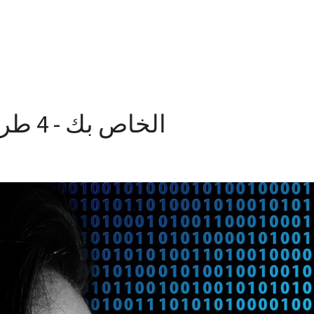
كيفية إخفاء عنوان IP الخاص بك - 4 طرق سهلة