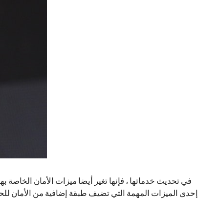
حساب ، هناك عدة طرق إضافية يحمي بها المستخدمون ملفاتهم الشخصية. تعد المصادقة الثنائية على Twitter إحدى الميزات المهمة التي تضيف طبقة إض