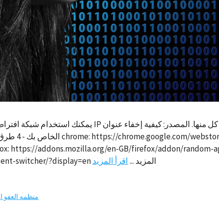
يمكنك استخدام شبكة افتراضية خاصة أو خادم وكيل أو تور أو 
tedfirefox: https://addons.mozilla.org/en-GB/firefox/addon/rando
https://addons.opera.com/en/extensions/details/user-agent-switcher/?display=en المزيد ...
اقرأ المزيد
منظمه العفو ال