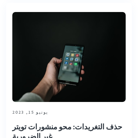
يونيو 15, 2023
حذف التغريدات: محو منشورات تويتر
غير الضرورية