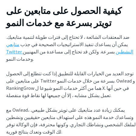
كيفية الحصول على متابعين على
تويتر بسرعة مع خدمات النمو
ضد المعتقدات الشائعة ، لا تحتاج إلى فترات طويلة لتنمية متابعيك.
يمكن أن يساعدك تنفيذ الاستراتيجيات الصحيحة في جذب
متابعي
Twitter النشطين
بسرعة. ولكن قد تحتاج إلى مساعدة من المهنيين
وخدمات النمو.
توجد العديد من الخيارات القابلة للتطبيق إذا كنت تتطلع إلى الحصول
على متابعين على Twitter بسرعة من خلال خدمات النمو. Owlead و
RankingGrow هما من أكثر خدمات النمو شيوعا ل X. في حين أنها
تعمل بشكل مشابه ، إلا أن جميعها لها نقاط قوة منفصلة.
مع Owlead، يمكنك زيادة عدد متابعيك على تويتر بشكل طبيعي.
وتساعدك خدمة النمو هذه على استهداف متابعين حقيقيين ونشطين
لملفك الشخصي ونشاطك التجاري. وكونها محترفة، فإن الوكالة توفر
لك الوقت وتعدك بنتائج فورية.