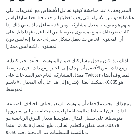
عند مناقشة كيفية تفاعل الأشخاص مع التغريدات على X ، المعروفة
سابقا باسم Twitter ، هناك العديد من الأشياء التي يجب تغطيتها. واحد
منهم هو متوسط معدل مشاركة تويتر. قد تتساءل ماذا يعني ذلك. إذا
كانت تغريداتك تتمتع بمستوى متوسط من التفاعل ، فهذا دليل على
أن المحتوى الخاص بك يعمل بشكل جيد إلى حد ما. إنه ليس دون
المستوى ، لكنه ليس ممتازا.
لذلك ، إذا كان معدل مشاركتك ضمن المتوسط ، فأنت بخير كبداية.
ومع ذلك ، من الأفضل أن تهدف إلى الخير. ومع ذلك ، فإن متوسط
معدل المشاركة العام عبر الصناعات على Twitter ، المعروف أيضا
باسم X ، هو 0.035٪. يمكنك أيضا الإشارة إلى هذا على أنه المعدل
المتوسط.
ومع ذلك ، يجب ملاحظة أن متوسط السعر يختلف باختلاف الصناعة.
لذلك ، فإن الصناعات المختلفة لها نسب مختلفة ، والتي يعتبرونها
متوسطة. على سبيل المثال ، متوسط معدل الفرق الرياضية هو
0.078٪. فيما يتعلق بالتعليم العالي ، يبلغ المعدل 0,058٪ ، بينما
بالنسبة للمنظمات غير الربحية ، فهو 0.050٪.