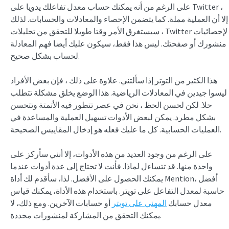
على الرغم من أنه يمكنك حساب معدل تفاعلك يدويا على Twitter ،
إلا أن العملية مملة. كما يتضمن الإحصاء والمعادلات والحسابات. لذلك
، سيستغرق الأمر وقتا طويلا للتحقق من تحليلات Twitter لإحصائيات
منشورك أو صفحتك. ليس هذا فقط، سيكون عليك أيضا فهم المعادلة
لحساب بشكل صحيح.
هذا الكثير من التوتر إذا سألتني. علاوة على ذلك ، فإن بعض الأفراد
ليسوا جيدين في المعادلات الرياضية. هذا الوضع يخلق مشكلة تتطلب
حلا. لكن لحسن الحظ ، نحن في عصر تتطور فيه الأتمتة وتتحسن
بشكل مطرد. يمكن لبعض الأدوات تسهيل العملية والمساعدة في
العمليات الحسابية. كل ما عليك فعله هو إدخال المقاييس الصحيحة.
على الرغم من وجود العديد من هذه الأدوات، إلا أنني سأركز على
واحدة منها. قد تتساءل لماذا. فأنت لا تحتاج إلى عدة أدوات عندما
يمكنك الحصول على الأفضل. لذا، سأقدم لك أداة Mention، أفضل
حاسبة لمعدل التفاعل على تويتر. باستخدام هذه الأداة، يمكنك قياس
معدل حسابك
المهني على تويتر
أو حسابات الآخرين. ومع ذلك، لا
يمكنك التحقق من المشاركة لمنشورات محددة.