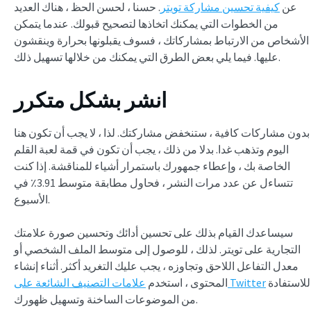
عن
كيفية تحسين مشاركة تويتر
. حسنا ، لحسن الحظ ، هناك العديد
من الخطوات التي يمكنك اتخاذها لتصحيح قبولك. عندما يتمكن
الأشخاص من الارتباط بمشاركاتك ، فسوف يقبلونها بحرارة وينقشون
عليها. فيما يلي بعض الطرق التي يمكنك من خلالها تسهيل ذلك.
انشر بشكل متكرر
بدون مشاركات كافية ، ستنخفض مشاركتك. لذا ، لا يجب أن تكون هنا
اليوم وتذهب غدا. بدلا من ذلك ، يجب أن تكون في قمة لعبة القلم
الخاصة بك ، وإعطاء جمهورك باستمرار أشياء للمناقشة. إذا كنت
تتساءل عن عدد مرات النشر ، فحاول مطابقة متوسط 3.91٪ في
الأسبوع.
سيساعدك القيام بذلك على تحسين أدائك وتحسين صورة علامتك
التجارية على تويتر. لذلك ، للوصول إلى متوسط الملف الشخصي أو
معدل التفاعل اللاحق وتجاوزه ، يجب عليك التغريد أكثر. أثناء إنشاء
للاستفادة
علامات التصنيف الشائعة على Twitter
المحتوى ، استخدم
من الموضوعات الساخنة وتسهيل ظهورك.