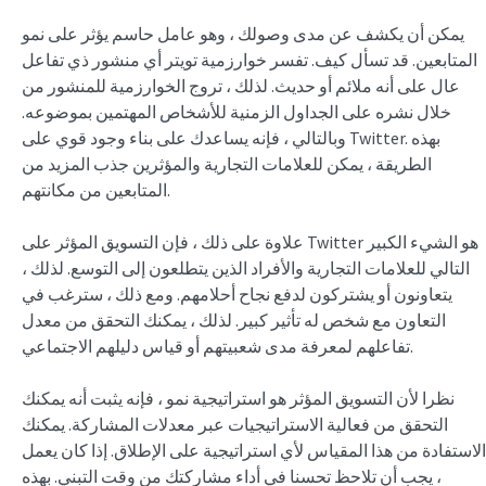
يمكن أن يكشف عن مدى وصولك ، وهو عامل حاسم يؤثر على نمو
المتابعين. قد تسأل كيف. تفسر خوارزمية تويتر أي منشور ذي تفاعل
عال على أنه ملائم أو حديث. لذلك ، تروج الخوارزمية للمنشور من
خلال نشره على الجداول الزمنية للأشخاص المهتمين بموضوعه.
وبالتالي ، فإنه يساعدك على بناء وجود قوي على Twitter. بهذه
الطريقة ، يمكن للعلامات التجارية والمؤثرين جذب المزيد من
المتابعين من مكانتهم.
علاوة على ذلك ، فإن التسويق المؤثر على Twitter هو الشيء الكبير
التالي للعلامات التجارية والأفراد الذين يتطلعون إلى التوسع. لذلك ،
يتعاونون أو يشتركون لدفع نجاح أحلامهم. ومع ذلك ، سترغب في
التعاون مع شخص له تأثير كبير. لذلك ، يمكنك التحقق من معدل
تفاعلهم لمعرفة مدى شعبيتهم أو قياس دليلهم الاجتماعي.
نظرا لأن التسويق المؤثر هو استراتيجية نمو ، فإنه يثبت أنه يمكنك
التحقق من فعالية الاستراتيجيات عبر معدلات المشاركة. يمكنك
الاستفادة من هذا المقياس لأي استراتيجية على الإطلاق. إذا كان يعمل
، يجب أن تلاحظ تحسنا في أداء مشاركتك من وقت التبني. بهذه