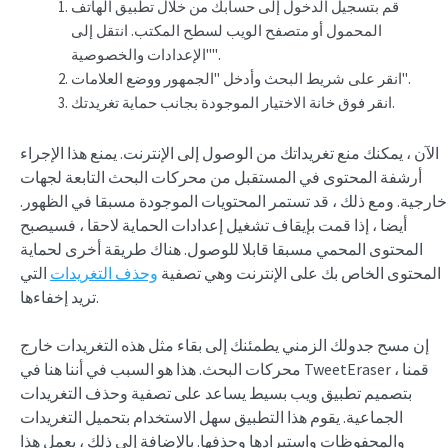
قم بتسجيل الدخول إلى حسابك من خلال تطبيق الهاتف
المحمول أو متصفح الويب لسطح المكتب. انتقل إلى
"الإعدادات والخصوصية".
انقر على شريط البحث وأدخل "الجمهور ووضع العلامات".
انقر فوق خانة الاختيار الموجودة بجانب حماية تغريدتك.
الآن ، يمكنك منع تغريداتك من الوصول إلى الإنترنت. يمنع هذا الإجراء
أرشفة المحتوى في المستقبل من محركات البحث التابعة لجهات
خارجية. ومع ذلك ، قد تستمر المحتويات الموجودة مسبقا في الظهور.
أيضا ، إذا قمت بإيقاف تشغيل إعدادات الحماية لاحقا ، فسيصبح
المحتوى المحمي مسبقا قابلا للوصول. هناك طريقة أخرى لحماية
المحتوى الخاص بك على الإنترنت وهي تصفية
وحذف التغريدات
التي
تريد إخفاءها.
إن مسح جدولك الزمني يطمئنك إلى بقاء مثل هذه التغريدات خارج
محركات البحث. هذا هو السبب في أننا هنا في TweetEraser ، قمنا
بتصميم تطبيق ويب بسيط يساعد على تصفية وحذف التغريدات
الجماعية. يقوم هذا التطبيق سهل الاستخدام بتحميل التغريدات
والمحفوظات واستيرادها وحذفها. بالإضافة إلى ذلك ، يعمل هذا