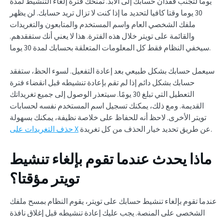
يوما لتجنب فقدان حسابك إلى الأبد. تمنحك فترة إلغاء التنشيط لمدة
30 يوما وقتا كافيا لتحديد ما إذا كنت لا تزال تريد حسابك. لن يظهر
ملفك الشخصي العام واسم المستخدم والمتابعون والتغريدات
والقائمة على تويتر خلال هذه الفترة. هذا لا يعني أنك ستفقدهم.
سيخفي النظام فقط كل المعلومات المتعلقة بحسابك لمدة 30 يوما.
سيعمل حسابك بشكل طبيعي بعد إعادة التفعيل. لسوء الحظ، ستفقد
حسابك بشكل دائم إذا لم تقم بإعادة تنشيطه قبل انقضاء فترة
التعطيل التي تبلغ 30 يومًا. سيتعذر الوصول إلى جميع تغريداتك
القديمة. ومع ذلك، يمكنك تسجيل اسم المستخدم نفسه لحسابات
تويتر الأخرى. لاحظ أنه للحفاظ على خلاصة نظيفة، يمكنك بسهولة
عن طريق تحديد خيار الحذف من كل تغريدة.
حذف التغريدات على X
ماذا يحدث عندما تقوم بإلغاء تنشيط
تويتر مؤقتا؟
عندما تقوم بإلغاء تنشيط حسابك على تويتر، يقوم النظام بمسح ملفك
الشخصي على المنصة. يجب عليك إعادة تنشيطه قبل إغلاق نافذة