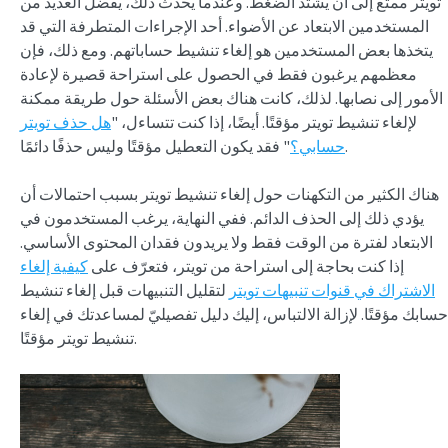
تويتر ممتع إلى أن يشتد الضغط. وعندما يحدث ذلك، يفضل العديد من
المستخدمين الابتعاد عن الأضواء. أحد الإجراءات المتطرفة التي قد
يتخذها بعض المستخدمين هو إلغاء تنشيط حساباتهم. ومع ذلك، فإن
معظمهم يرغبون فقط في الحصول على استراحة قصيرة لإعادة
الأمور إلى نصابها. لذلك، كانت هناك بعض الأسئلة حول طريقة ممكنة
لإلغاء تنشيط تويتر مؤقتًا. أيضًا، إذا كنت تتساءل، "
هل حذف تويتر
" فقد يكون التعطيل مؤقتًا وليس حذفًا دائمًا.
حسابي؟
هناك الكثير من التكهنات حول إلغاء تنشيط تويتر بسبب احتمالات أن
يؤدي ذلك إلى الحذف الدائم. ففي النهاية، يرغب المستخدمون في
الابتعاد لفترة من الوقت فقط ولا يريدون فقدان المحتوى الأساسي.
إذا كنت بحاجة إلى استراحة من تويتر، فتعرّف على
كيفية إلغاء
الاشتراك في قنوات تنبيهات تويتر
لتقليل التنبيهات قبل إلغاء تنشيط
حسابك مؤقتًا. لإزالة الالتباس، إليك دليل تفصيليّ لمساعدتك في إلغاء
تنشيط تويتر مؤقتًا.