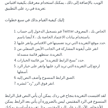
الويب. بالإضافة إلى ذلك ، يمكنك استخدام معرفتك بكيفية اقتباس
على التطبيق.
تغريدة في رد
إليك كيفية القيام بذلك في سبع خطوات:
قم بتسجيل الدخول إلى حساب Twitter الخاص بك ، المعروف
أيضا باسم X ، باستخدام بيانات الاعتماد الخاصة بك.
حدد موقع التغريدة التي تريد تضمينها في الاقتباس وانقر عليها.
انقر على أيقونة المشاركة في الجانب الأيمن السفلي من
التغريدة. ستظهر قائمة منسدلة.
حدد "نسخ الرابط للتغريدة" من قائمة الخيارات.
ارجع إلى التغريدة التي تريد الرد عليها وانقر على خيار الرد
أسفلها.
الصق الرابط المنسوخ وأضف النص إليه.
انقر فوق الزر "رد" لنشره.
لقد اقتبست التغريدة بنجاح في ردك. يمكن أن يأتي النص قبل الرابط
المنسوخ في الرد المقتبس. ليس بالضرورة أن يأتي بعد الرابط. يمكن
للأشخاص الآن الرد على الرد المقتبس مثل تغريدة أساسية. يمكنك