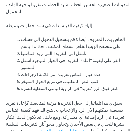
المدونات الصغيرة. لحسن الحظ ، تشبه الخطوات تقريبا واجهة الهاتف
المحمول.
إليك كيفية القيام بذلك في ست خطوات بسيطة:
قم بتسجيل الدخول إلى حساب X الخاص بك ، المعروف أيضا
باسم Twitter ، على متصفح الويب الخاص بسطح المكتب.
انتقل إلى التغريدة التي تريد اقتباسها.
انقر على أيقونة "إعادة التغريد" في الخيار الموجود أسفل
المنشور.
حدد خيار "اقتباس تغريدة" من قائمة الإجراءات.
اكتب النص المطلوب في مربع الحوار المتوفر.
انقر فوق الزر "تغريد" في الزاوية اليمنى السفلية لنشره.
سيؤدي هذا تلقائيا إلى جعل التغريدة مرئية لمتابعيك كإعادة تغريد
بسيطة. يمكنهم الآن الرد والإعجاب به. يتيح لك فهم كيفية اقتباس
تغريدة في الرد إضافة أي مشاركة. ومع ذلك ، قد يكون لديك أفكار
مثيرة للجدل في بعض الأحيان وتحاول محو آثار التغريدات السلبية