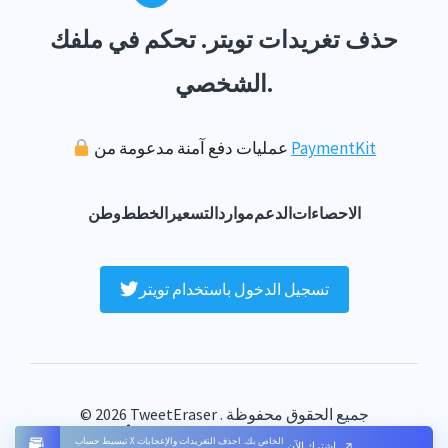
حذف تغريدات تويتر. تحكم في ملفك
الشخصي.
PaymentKit
عمليات دفع آمنة مدعومة من
الاحصاءات
الدعم
موارد
التسعير
الخطط
وطن
تسجيل الدخول باستخدام تويتر
© 2026 TweetEraser . جميع الحقوق محفوظة
خريطة الموقع
اتصل بنا
الخصوصية
الشروط
الأسئلة الشائعة
تبسيط حساب X الخاص بك. احذف التغريدات والإعجابات
اشترك الآن