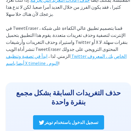
المقتبسة. يمكنك أيضا
حذف إعادات التغريد التي تجرمه
. إذا كنت تغرد
كثيرا ، فقد يكون الفرز من خلال العديد أمرا صعبا. لكن لا تدع هذا
يزعجك لأن هناك حلا سهلا.
في TweetEraser ، قمنا بتصميم تطبيق عالي الكفاءة على شبكة
الإنترنت لتصفية وحذف تغريدات متعددة. يقوم هذا التطبيق بتحميل
واستيراد وحذف التغريدات وأرشيفات Twitter أو X بنقرات سهلة. لا
تنشر أداة الويب TweetEraser المحتوى الترويجي على جدولك
الزمني. لذا ،
ابدأ في تصفية وتنظيف Twitter الخاص بك ، المعروف
!
أيضا باسم X timeline ، اليوم
حذف التغريدات السابقة بشكل مجمع
بنقرة واحدة
تسجيل الدخول باستخدام تويتر