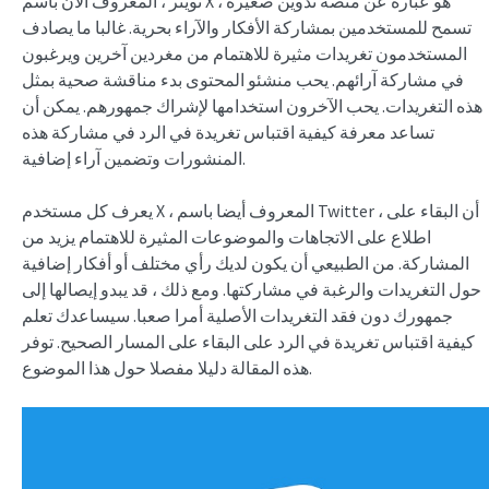
تويتر ، المعروف الآن باسم X ، هو عبارة عن منصة تدوين صغيرة
تسمح للمستخدمين بمشاركة الأفكار والآراء بحرية. غالبا ما يصادف
المستخدمون تغريدات مثيرة للاهتمام من مغردين آخرين ويرغبون
في مشاركة آرائهم. يحب منشئو المحتوى بدء مناقشة صحية بمثل
هذه التغريدات. يحب الآخرون استخدامها لإشراك جمهورهم. يمكن أن
تساعد معرفة كيفية اقتباس تغريدة في الرد في مشاركة هذه
المنشورات وتضمين آراء إضافية.
يعرف كل مستخدم X ، المعروف أيضا باسم Twitter ، أن البقاء على
اطلاع على الاتجاهات والموضوعات المثيرة للاهتمام يزيد من
المشاركة. من الطبيعي أن يكون لديك رأي مختلف أو أفكار إضافية
حول التغريدات والرغبة في مشاركتها. ومع ذلك ، قد يبدو إيصالها إلى
جمهورك دون فقد التغريدات الأصلية أمرا صعبا. سيساعدك تعلم
كيفية اقتباس تغريدة في الرد على البقاء على المسار الصحيح. توفر
هذه المقالة دليلا مفصلا حول هذا الموضوع.