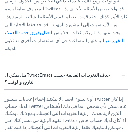
والوقت. ومع ذلك ، عندما تبدأ في التخلص من الجدول الزمني X ،
المعروف سابقا باسم Twitter ، قد تواجه بعض الأسئلة الأخرى. إذا
كان الأمر كذلك ، فقد قمت بتغطية قسم الأسئلة الشائعة المفيد هذا.
من الأساسيات إلى المشورة المهنية ، قد تجد فقط الإجابة التي
تبحث عنها. إذا لم يكن كذلك ، فلا بأس.
اتصل بفريق خدمة العملاء
الخبير لدينا
. يمكنهم المساعدة في أي استفسارات أخرى قد تكون
لديكم.
هل يمكن ل TweetEraser حذف التغريدات القديمة حسب
التاريخ والوقت؟
لسوء الحظ ، لا يمكنك إخفاء إعجابات منشور X أو Twitter إذا كان
لديك حساب Twitter عام. يمكن لأي شخص ، بما في ذلك الأشخاص
الذين لا يتابعونك ، رؤية التغريدات التي أعجبتك. ومع ذلك ، يمكنك
تقييد الرؤية في مشاركتك على Twitter. إذا كان لديك حساب خاص
، فيمكن لمتابعيك فقط رؤية التغريدات التي أعجبتك. إذا كنت تقدر