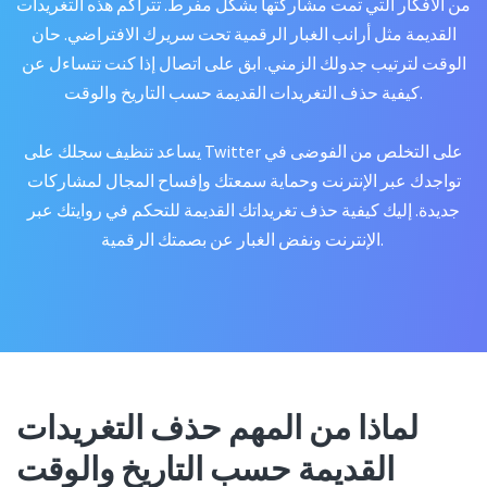
من الأفكار التي تمت مشاركتها بشكل مفرط. تتراكم هذه التغريدات
القديمة مثل أرانب الغبار الرقمية تحت سريرك الافتراضي. حان
الوقت لترتيب جدولك الزمني. ابق على اتصال إذا كنت تتساءل عن
كيفية حذف التغريدات القديمة حسب التاريخ والوقت.
يساعد تنظيف سجلك على Twitter على التخلص من الفوضى في
تواجدك عبر الإنترنت وحماية سمعتك وإفساح المجال لمشاركات
جديدة. إليك كيفية حذف تغريداتك القديمة للتحكم في روايتك عبر
الإنترنت ونفض الغبار عن بصمتك الرقمية.
لماذا من المهم حذف التغريدات
القديمة حسب التاريخ والوقت