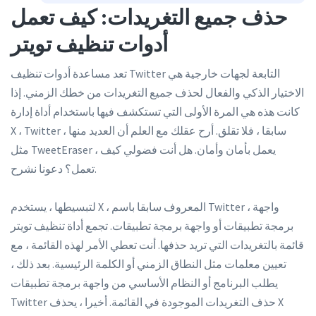
حذف جميع التغريدات: كيف تعمل
أدوات تنظيف تويتر
تعد مساعدة أدوات تنظيف Twitter التابعة لجهات خارجية هي
الاختيار الذكي والفعال لحذف جميع التغريدات من خطك الزمني. إذا
كانت هذه هي المرة الأولى التي تستكشف فيها باستخدام أداة إدارة
X ، Twitter سابقا ، فلا تقلق. أرح عقلك مع العلم أن العديد منها ،
مثل TweetEraser ، يعمل بأمان وأمان. هل أنت فضولي كيف
تعمل؟ دعونا نشرح.
لتبسيطها ، يستخدم X ، المعروف سابقا باسم Twitter ، واجهة
برمجة تطبيقات أو واجهة برمجة تطبيقات. تجمع أداة تنظيف تويتر
قائمة بالتغريدات التي تريد حذفها. أنت تعطي الأمر لهذه القائمة ، مع
تعيين معلمات مثل النطاق الزمني أو الكلمة الرئيسية. بعد ذلك ،
يطلب البرنامج أو النظام الأساسي من واجهة برمجة تطبيقات
Twitter حذف التغريدات الموجودة في القائمة. أخيرا ، يحذف X