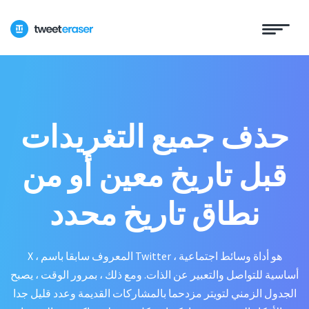
حذف جميع التغريدات
قبل تاريخ معين أو من
نطاق تاريخ محدد
X ، المعروف سابقا باسم Twitter ، هو أداة وسائط اجتماعية
أساسية للتواصل والتعبير عن الذات. ومع ذلك ، بمرور الوقت ، يصبح
الجدول الزمني لتويتر مزدحما بالمشاركات القديمة وعدد قليل جدا