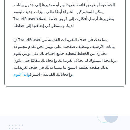
الجماعية أو عرض قائمة تغريداتهم أو تصديرها إلى جدول بيانات.
يمكن للمشتركين الخبراء أيضًا طلب ميزات جديدة ليقوم
TweetEraser بتطويرها. أرسل أفكارك إلى فريق خدمة العملاء
لدينا، وسننظر في إضافتها إلى خططنا.
دع TweetEraser يساعدك في حذف التغريدات القديمة من
بيانات الأرشيف وتنظيف صفحتك على تويتر. نحن نقدم مجموعة
مختارة من الخطط لتغطية جميع احتياجاتك على تويتر. يقوم
برنامجنا المملوك لنا بحذف تغريداتك وإعجاباتك تلقائيًا حتى يكون
لديك صفحة نظيفة. اسمح لنا بمساعدتك في حذف تغريداتك
وابدأ اليوم.
وإعجاباتك القديمة - اشترك