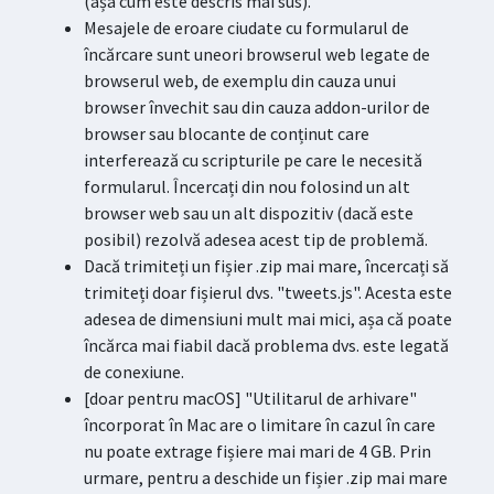
(așa cum este descris mai sus).
Mesajele de eroare ciudate cu formularul de
încărcare sunt uneori browserul web legate de
browserul web, de exemplu din cauza unui
browser învechit sau din cauza addon-urilor de
browser sau blocante de conținut care
interferează cu scripturile pe care le necesită
formularul. Încercați din nou folosind un alt
browser web sau un alt dispozitiv (dacă este
posibil) rezolvă adesea acest tip de problemă.
Dacă trimiteți un fișier .zip mai mare, încercați să
trimiteți doar fișierul dvs. "tweets.js". Acesta este
adesea de dimensiuni mult mai mici, așa că poate
încărca mai fiabil dacă problema dvs. este legată
de conexiune.
[doar pentru macOS] "Utilitarul de arhivare"
încorporat în Mac are o limitare în cazul în care
nu poate extrage fișiere mai mari de 4 GB. Prin
urmare, pentru a deschide un fișier .zip mai mare