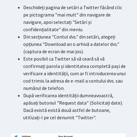
Deschideți pagina de setări a Twitter făcând clic
pe pictograma "mai mult" din navigare de
navigare, apoi selectați "Setări și
confidențialitate" din meniu.
Din secțiunea "Contul dvs." din setări, alegeți
opțiunea "Download an o arhivă a datelor dvs."
(captura de ecran de mai jos).
Este posibil ca Twitter să vă ceară să vă
confirmați parola și identitatea completă pași de
verificare a identității, cum ar fi introducerea unui
cod trimis la adresa de e-mail a contului dvs. sau
numărul de telefon.
După verificarea identității dumneavoastră,
apăsați butonul "Request data" (Solicitați date).
Dacă există există două astfel de butoane,
utilizați-l pe cel denumit "Twitter".