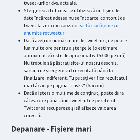
tweet-urilor dvs. actuale.
Ștergerea a tot ceea ce utilizează un fișier de
date încărcat adesea nu se întoarce. contorul de
tweet la zero din cauza
această ciudățenie cu
anumite retweeturi
.
Dacă aveți un număr mare de tweet-uri, ne poate
lua multe ore pentru a șterge le (o estimare
aproximativă este de aproximativ 15.000 pe oră).
Nu trebuie să păstrați site-ul nostru deschis,
sarcina de ștergere va fi executată până la
finalizare indiferent. Tu puteți verifica rezultatul
mai târziu pe pagina "Tasks" (Sarcini).
Dacă ai șters o mulțime de conținut, poate dura
câteva ore până când tweet-ul de pe site-ul
Twitter să recupereze și să afișeze valoarea
corectă.
Depanare - Fișiere mari