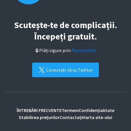
Scutește-te de complicații.
Începeți gratuit.
🔒 Plăți sigure prin
PaymentKit
Conectați-vă cu Twitter
ÎNTREBĂRI FRECVENTE
Termeni
Confidențialitate
Stabilirea prețurilor
Contactați
Harta site-ului