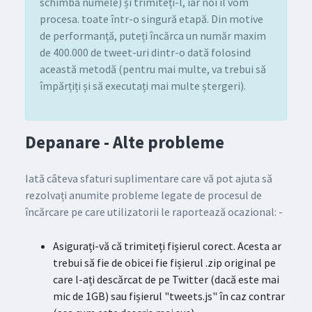
schimba numele) și trimiteți-l, iar noi îl vom
procesa. toate într-o singură etapă. Din motive
de performanță, puteți încărca un număr maxim
de 400.000 de tweet-uri dintr-o dată folosind
această metodă (pentru mai multe, va trebui să
împărțiți și să executați mai multe ștergeri).
Depanare - Alte probleme
Iată câteva sfaturi suplimentare care vă pot ajuta să
rezolvați anumite probleme legate de procesul de
încărcare pe care utilizatorii le raportează ocazional: -
Asigurați-vă că trimiteți fișierul corect. Acesta ar
trebui să fie de obicei fie fișierul .zip original pe
care l-ați descărcat de pe Twitter (dacă este mai
mic de 1GB) sau fișierul "tweets.js" în caz contrar