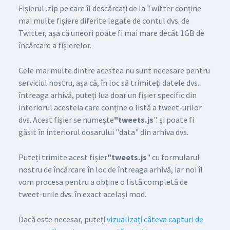
Fișierul .zip pe care îl descărcați de la Twitter conține
mai multe fișiere diferite legate de contul dvs. de
Twitter, așa că uneori poate fi mai mare decât 1GB de
încărcare a fișierelor.
Cele mai multe dintre acestea nu sunt necesare pentru
serviciul nostru, așa că, în loc să trimiteți datele dvs.
întreaga arhivă, puteți lua doar un fișier specific din
interiorul acesteia care conține o listă a tweet-urilor
dvs. Acest fișier se numește
"tweets.js
". și poate fi
găsit în interiorul dosarului "data" din arhiva dvs.
Puteți trimite acest fișier
"tweets.js
" cu formularul
nostru de încărcare în loc de întreaga arhivă, iar noi îl
vom procesa pentru a obține o listă completă de
tweet-urile dvs. în exact același mod.
Dacă este necesar, puteți
vizualizați câteva capturi de