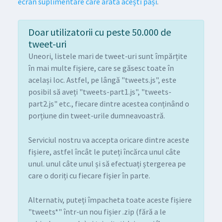
ecran suplimentare care arată acești pași
.
Doar utilizatorii cu peste 50.000 de
tweet-uri
Uneori, listele mari de tweet-uri sunt împărțite
în mai multe fișiere, care se găsesc toate în
același loc. Astfel, pe lângă "tweets.js", este
posibil să aveți "tweets-part1.js", "tweets-
part2.js" etc., fiecare dintre acestea conținând o
porțiune din tweet-urile dumneavoastră.
Serviciul nostru va accepta oricare dintre aceste
fișiere, astfel încât le puteți încărca unul câte
unul. unul câte unul și să efectuați ștergerea pe
care o doriți cu fiecare fișier în parte.
Alternativ, puteți împacheta toate aceste fișiere
"tweets*" într-un nou fișier .zip (fără a le