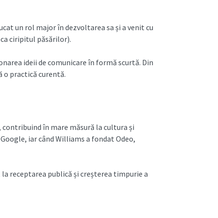
cat un rol major în dezvoltarea sa și a venit cu
a ciripitul păsărilor).
ionarea ideii de comunicare în formă scurtă. Din
ă o practică curentă.
r, contribuind în mare măsură la cultura și
 Google, iar când Williams a fondat Odeo,
t la receptarea publică și creșterea timpurie a