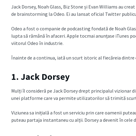
Jack Dorsey, Noah Glass, Biz Stone și Evan Williams au creat 
de brainstorming la Odeo. Ei au lansat oficial Twitter publicul
Odeo a fost o companie de podcasting fondată de Noah Glass
lupta să rămână în afaceri. Apple tocmai anunțase iTunes po
viitorul Odeo în industrie.
Înainte de a continua, iată un scurt istoric al fiecăreia dintre
1. Jack Dorsey
Mulți îl consideră pe Jack Dorsey drept principalul vizionar d
unei platforme care va permite utilizatorilor să trimită scur
Viziunea sa inițială a fost un serviciu prin care oamenii pute
puteau partaja instantaneu cu alții. Dorsey a devenit în cele