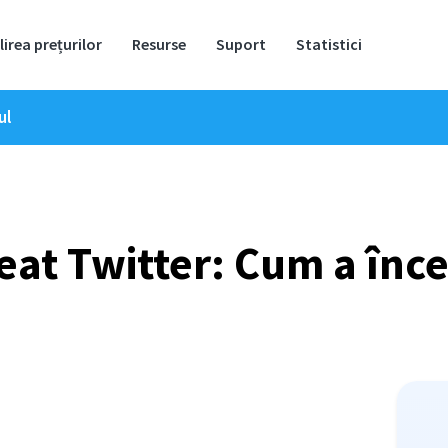
lirea prețurilor
Resurse
Suport
Statistici
ul
reat Twitter: Cum a înce