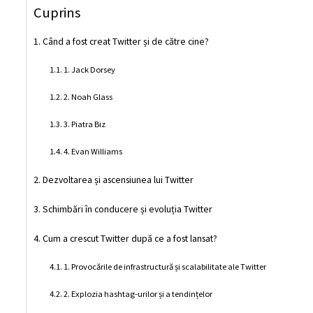
Cuprins
Când a fost creat Twitter și de către cine?
1. Jack Dorsey
2. Noah Glass
3. Piatra Biz
4. Evan Williams
Dezvoltarea și ascensiunea lui Twitter
Schimbări în conducere și evoluția Twitter
Cum a crescut Twitter după ce a fost lansat?
1. Provocările de infrastructură și scalabilitate ale Twitter
2. Explozia hashtag-urilor și a tendințelor