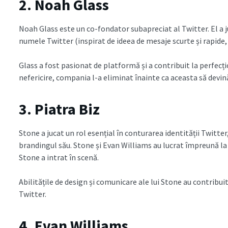
2. Noah Glass
Noah Glass este un co-fondator subapreciat al Twitter. El a ju
numele Twitter (inspirat de ideea de mesaje scurte și rapide, c
Glass a fost pasionat de platformă și a contribuit la perfecț
nefericire, compania l-a eliminat înainte ca aceasta să devin
3. Piatra Biz
Stone a jucat un rol esențial în conturarea identității Twitte
brandingul său. Stone și Evan Williams au lucrat împreună la
Stone a intrat în scenă.
Abilitățile de design și comunicare ale lui Stone au contribui
Twitter.
4. Evan Williams