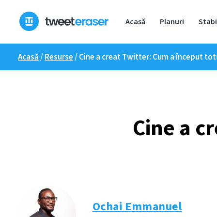
Treci
la
Acasă
Planuri
Stabi
conținut
Acasă
/
Resurse
/
Cine a creat Twitter: Cum a început tot
Cine a c
Ochai Emmanuel