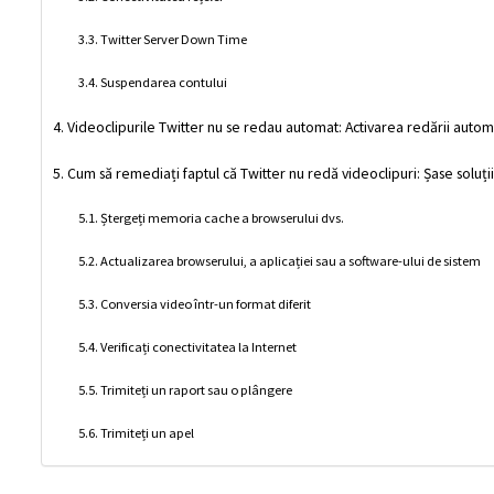
Twitter Server Down Time
Suspendarea contului
Videoclipurile Twitter nu se redau automat: Activarea redării auto
Cum să remediați faptul că Twitter nu redă videoclipuri: Șase soluți
Ștergeți memoria cache a browserului dvs.
Actualizarea browserului, a aplicației sau a software-ului de sistem
Conversia video într-un format diferit
Verificați conectivitatea la Internet
Trimiteți un raport sau o plângere
Trimiteți un apel