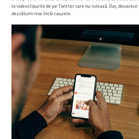
la videoclipurile de pe Twitter care nu rulează. Dar, deoarece
dezvăluim mai întâi cauzele.