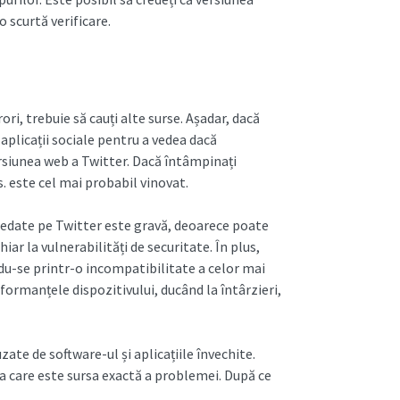
 o scurtă verificare.
ori, trebuie să cauți alte surse. Așadar, dacă
e aplicații sociale pentru a vedea dacă
ersiunea web a Twitter. Dacă întâmpinați
. este cel mai probabil vinovat.
 redate pe Twitter este gravă, deoarece poate
iar la vulnerabilități de securitate. În plus,
ndu-se printr-o incompatibilitate a celor mai
formanțele dispozitivului, ducând la întârzieri,
te de software-ul și aplicațiile învechite.
a care este sursa exactă a problemei. După ce