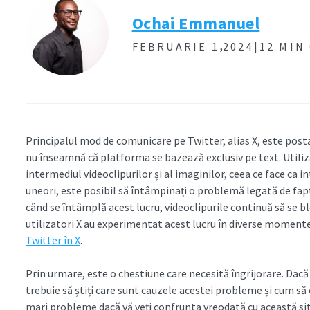
Ochai Emmanuel
,
FEBRUARIE 1
2024|
12 MIN
Principalul mod de comunicare pe Twitter, alias X, este posta
nu înseamnă că platforma se bazează exclusiv pe text. Utiliz
intermediul videoclipurilor și al imaginilor, ceea ce face ca i
uneori, este posibil să întâmpinați o problemă legată de fapt
când se întâmplă acest lucru, videoclipurile continuă să se b
utilizatori X au experimentat acest lucru în diverse moment
Twitter în X
.
Prin urmare, este o chestiune care necesită îngrijorare. Dacă
trebuie să știți care sunt cauzele acestei probleme și cum să 
mari probleme dacă vă veți confrunta vreodată cu această situ