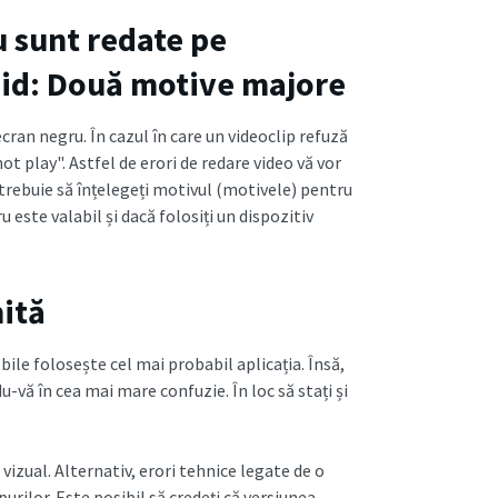
u sunt redate pe
oid: Două motive majore
cran negru. În cazul în care un videoclip refuză
ot play". Astfel de erori de redare video vă vor
, trebuie să înțelegeți motivul (motivele) pentru
 este valabil și dacă folosiți un dispozitiv
hită
ile folosește cel mai probabil aplicația. Însă,
du-vă în cea mai mare confuzie. În loc să stați și
 vizual. Alternativ, erori tehnice legate de o
purilor. Este posibil să credeți că versiunea