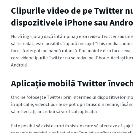
Clipurile video de pe Twitter n
dispozitivele iPhone sau Andr
Nu vă îngrijorați dacă întâmpinați erori video Twitter sau un e
să fie redat, este posibil să apară mesajul "this media could n
face să alergați pe bandă rulantă. Dar, înainte de a face ceva
care videoclipurile Twitter nu se redau pe iPhone. Același lucru
Android.
Aplicație mobilă Twitter învec
Oricine folosește Twitter prin intermediul dispozitivelor mob
în aplicație, videoclipurile se pot opri brusc din redare, lăsân
să reflectați, ar trebui să verificați aplicația.
Este posibil să existe erori în sistem care să afecteze afișajul
versiune învechită a aplicației pot împiedica afișarea videocli