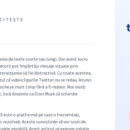
 CITEȘTE
rea de texte scurte sau lungi. Dar acest lucru
atorii pot împărtăși mesaje vizuale prin
nteracțiunea să fie distractivă. Cu toate acestea,
ul că videoclipurile Twitter nu se redau. Atunci
locheze mult timp fără a fi redate. Mai mulți
e, încă dinainte ca Elon Musk să schimbe
 X este o platformă pe care o frecventați,
o rezolvați. Aceste cunoștințe vă vor scuti de
ație penibilă. Acest articol va expune soluția