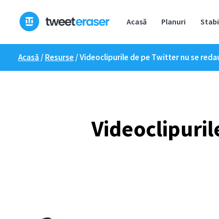
Treci
la
Acasă
Planuri
Stabi
conținut
Acasă
/
Resurse
/
Videoclipurile de pe Twitter nu se redau
Videoclipuril