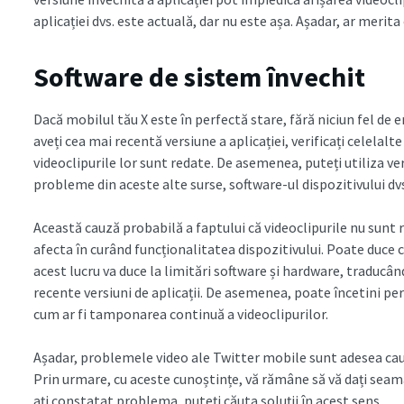
aplicației dvs. este actuală, dar nu este așa. Așadar, ar merita
Software de sistem învechit
Dacă mobilul tău X este în perfectă stare, fără niciun fel de er
aveți cea mai recentă versiune a aplicației, verificați celelalt
videoclipurile lor sunt redate. De asemenea, puteți utiliza v
probleme din aceste alte surse, software-ul dispozitivului dvs
Această cauză probabilă a faptului că videoclipurile nu sunt
afecta în curând funcționalitatea dispozitivului. Poate duce ch
acest lucru va duce la limitări software și hardware, traducâ
recente versiuni de aplicații. De asemenea, poate încetini per
cum ar fi tamponarea continuă a videoclipurilor.
Așadar, problemele video ale Twitter mobile sunt adesea cauza
Prin urmare, cu aceste cunoștințe, vă rămâne să vă dați seam
ați constatat problema, puteți căuta soluții în acest sens.