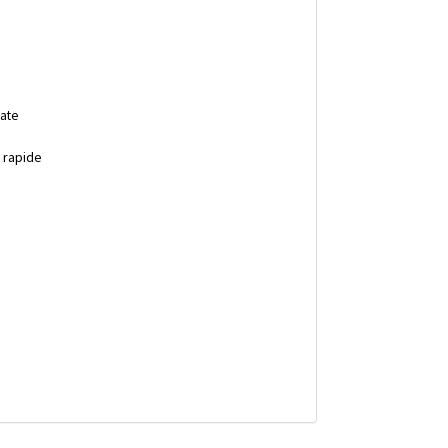
mate
i rapide