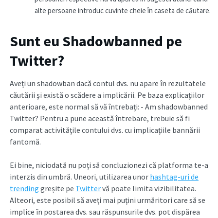
alte persoane introduc cuvinte cheie în caseta de căutare.
Sunt eu Shadowbanned pe
Twitter?
Aveți un shadowban dacă contul dvs. nu apare în rezultatele
căutării și există o scădere a implicării. Pe baza explicațiilor
anterioare, este normal să vă întrebați: - Am shadowbanned
Twitter? Pentru a pune această întrebare, trebuie să fi
comparat activitățile contului dvs. cu implicațiile bannării
fantomă.
Ei bine, niciodată nu poți să concluzionezi că platforma te-a
interzis din umbră. Uneori, utilizarea unor
hashtag-uri de
trending
greșite pe
Twitter
vă poate limita vizibilitatea.
Alteori, este posibil să aveți mai puțini urmăritori care să se
implice în postarea dvs. sau răspunsurile dvs. pot dispărea