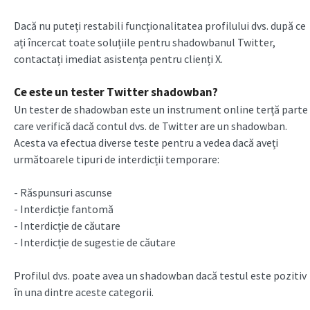
Dacă nu puteți restabili funcționalitatea profilului dvs. după ce
ați încercat toate soluțiile pentru shadowbanul Twitter,
contactați imediat asistența pentru clienți X.
Ce este un tester Twitter shadowban?
Un tester de shadowban este un instrument online terță parte
care verifică dacă contul dvs. de Twitter are un shadowban.
Acesta va efectua diverse teste pentru a vedea dacă aveți
următoarele tipuri de interdicții temporare:
- Răspunsuri ascunse
- Interdicție fantomă
- Interdicție de căutare
- Interdicție de sugestie de căutare
Profilul dvs. poate avea un shadowban dacă testul este pozitiv
în una dintre aceste categorii.