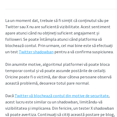
La un moment dat, trebuie să fi simțit că conținutul său pe
Twitter sau X nu are suficientă vizibilitate. Acest sentiment
apare atunci când nu obțineți suficient angajament și
followeri. Se poate întâmpla atunci când platforma vă
blochează contul. Prin urmare, cel mai bine este să efectuați
un test
Twitter shadowban
pentru a vă confirma suspiciunea.
Din anumite motive, algoritmul platformei vă poate bloca
temporar contul și vă poate ascunde postările de ceilalți.
Oricine poate fi o victimă, dar doar câteva persoane observă
această problemă, deoarece totul pare normal.
Dacă
Twitter vă blochează contul din motive de securitate
,
acest lucru este similar cu un shadowban, limitându-vă
vizibilitatea și implicarea. Din fericire, un tester X shadowban
vă poate avertiza. Continuați să citiți această postare pe blog,