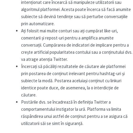
intenționat care încearcă să manipuleze utilizatorii sau
algoritmul platformei. Acesta poate încerca să facă anumite
subiecte să devină tendințe sau să perturbe conversațiile
prin automatizare.
Ați folosit mai multe conturi sau ați cumpărat like-uri,
comentarii și repost-uri pentru a amplifica anumite
conversații. Cumpărarea de indicatori de implicare pentru a
crește artificial popularitatea contului sau a conținutului dvs.
va atrage atenția Twitter.
Încercați să păcăliți rezultatele de căutare ale platformei
prin postarea de conținut irelevant pentru hashtag-uri și
subiecte la modă. Postarea aceluiași conținut cu linkuri
identice poate duce, de asemenea, la o interdicție de
căutare.
Postările dvs. se încadrează în definiția Twitter a
comportamentului instigator la ură. Platforma va limita
răspândirea unui astfel de conținut pentru a se asigura că
utilizatorii săi se simt în siguranță.