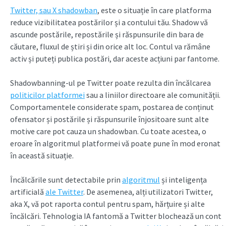
Twitter, sau X shadowban
, este o situație în care platforma
reduce vizibilitatea postărilor și a contului tău. Shadow vă
ascunde postările, repostările și răspunsurile din bara de
căutare, fluxul de știri și din orice alt loc. Contul va rămâne
activ și puteți publica postări, dar aceste acțiuni par fantome.
Shadowbanning-ul pe Twitter poate rezulta din încălcarea
politicilor platformei
sau a liniilor directoare ale comunității.
Comportamentele considerate spam, postarea de conținut
ofensator și postările și răspunsurile înjositoare sunt alte
motive care pot cauza un shadowban. Cu toate acestea, o
eroare în algoritmul platformei vă poate pune în mod eronat
în această situație.
Încălcările sunt detectabile prin
algoritmul
și inteligența
artificială
ale Twitter
. De asemenea, alți utilizatori Twitter,
aka X, vă pot raporta contul pentru spam, hărțuire și alte
încălcări. Tehnologia IA fantomă a Twitter blochează un cont