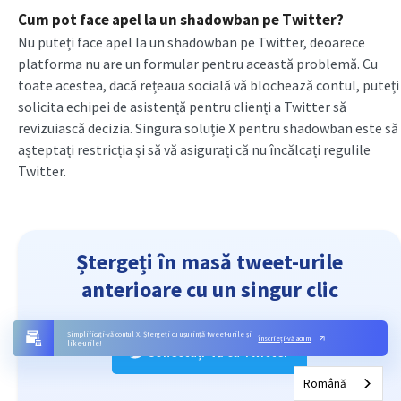
Cum pot face apel la un shadowban pe Twitter?
Nu puteți face apel la un shadowban pe Twitter, deoarece
platforma nu are un formular pentru această problemă. Cu
toate acestea, dacă rețeaua socială vă blochează contul, puteți
solicita echipei de asistență pentru clienți a Twitter să
revizuiască decizia. Singura soluție X pentru shadowban este să
așteptați restricția și să vă asigurați că nu încălcați regulile
Twitter.
Ștergeți în masă tweet-urile
anterioare cu un singur clic
Simplificați-vă contul X. Ștergeți cu ușurință tweet-urile și
Înscrieți-vă acum
like-urile!
Conectați-vă cu Twitter
Română