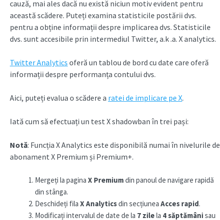
cauză, mai ales dacă nu există niciun motiv evident pentru
această scădere. Puteți examina statisticile postării dvs.
pentru a obține informații despre implicarea dvs. Statisticile
dvs. sunt accesibile prin intermediul Twitter, a.k .a. X analytics.
Twitter Analytics
oferă un tablou de bord cu date care oferă
informații despre performanța contului dvs.
Aici, puteți evalua o scădere a
ratei de implicare pe X
.
Iată cum să efectuați un test X shadowban în trei pași:
Notă
: Funcția X Analytics este disponibilă numai în nivelurile de
abonament X Premium și Premium+.
Mergeți la pagina
X Premium
din panoul de navigare rapidă
din stânga.
Deschideți fila
X Analytics
din secțiunea
Acces rapid
.
Modificați intervalul de date de la
7 zile
la
4 săptămâni
sau