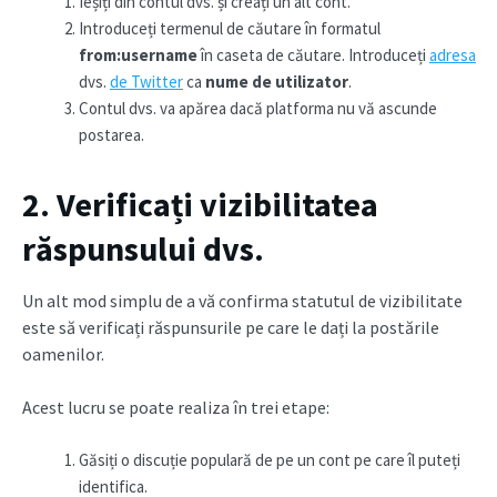
Ieșiți din contul dvs. și creați un alt cont.
Introduceți termenul de căutare în formatul
from:username
în caseta de căutare. Introduceți
adresa
dvs.
de Twitter
ca
nume de utilizator
.
Contul dvs. va apărea dacă platforma nu vă ascunde
postarea.
2. Verificați vizibilitatea
răspunsului dvs.
Un alt mod simplu de a vă confirma statutul de vizibilitate
este să verificați răspunsurile pe care le dați la postările
oamenilor.
Acest lucru se poate realiza în trei etape:
Găsiți o discuție populară de pe un cont pe care îl puteți
identifica.