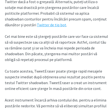
Twitter dacă a fost o greșeală. Alternativ, puteți utiliza o
soluție mai drastică prin ștergerea postărilor care încalcă
politicile platformei. Probabil că sistemul va aplica
shadowban conturilor pentru încălcări precum spam, conținut
dăunător și postări
Twitter de tip bot
.
Cel mai bine este să ștergeți postările care vor face ca sistemul
să vă suspecteze sau ca alții să vă raporteze. Astfel, contul tău
va rămâne curat și se va încheia mai repede perioada de
shadowban. Din păcate, ștergerea mai multor postări vă
obligă să repetați procesul pe platformă.
Cu toate acestea, TweetEraser poate șterge rapid mesajele
suspecte imediat după obținerea unui rezultat pozitiv pentru
testul Twitter shadowban. TweetEraser a creat un instrument
online eficient care șterge în masă postările din orice cont.
Acest instrument încarcă arhiva contului dvs. pentru a elimina
postările nedorite. Vă permite să vă eliberați simultan profilul