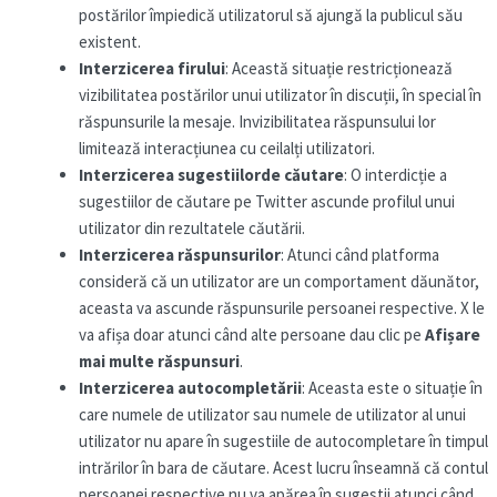
postărilor împiedică utilizatorul să ajungă la publicul său
existent.
Interzicerea firului
: Această situație restricționează
vizibilitatea postărilor unui utilizator în discuții, în special în
răspunsurile la mesaje. Invizibilitatea răspunsului lor
limitează interacțiunea cu ceilalți utilizatori.
Interzicerea sugestiilor
de căutare
: O interdicție a
sugestiilor de căutare pe Twitter ascunde profilul unui
utilizator din rezultatele căutării.
Interzicerea răspunsurilor
: Atunci când platforma
consideră că un utilizator are un comportament dăunător,
aceasta va ascunde răspunsurile persoanei respective. X le
va afișa doar atunci când alte persoane dau clic pe
Afișare
mai multe răspunsuri
.
Interzicerea autocompletării
: Aceasta este o situație în
care numele de utilizator sau numele de utilizator al unui
utilizator nu apare în sugestiile de autocompletare în timpul
intrărilor în bara de căutare. Acest lucru înseamnă că contul
persoanei respective nu va apărea în sugestii atunci când