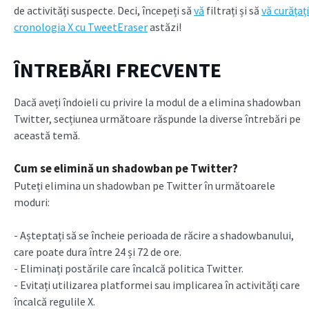
de activități suspecte. Deci, începeți să
vă
filtrați și să
vă curățați
cronologia X cu TweetEraser
astăzi!
ÎNTREBĂRI FRECVENTE
Dacă aveți îndoieli cu privire la modul de a elimina shadowban
Twitter, secțiunea următoare răspunde la diverse întrebări pe
această temă.
Cum se elimină un shadowban pe Twitter?
Puteți elimina un shadowban pe Twitter în următoarele
moduri:
- Așteptați să se încheie perioada de răcire a shadowbanului,
care poate dura între 24 și 72 de ore.
- Eliminați postările care încalcă politica Twitter.
- Evitați utilizarea platformei sau implicarea în activități care
încalcă regulile X.