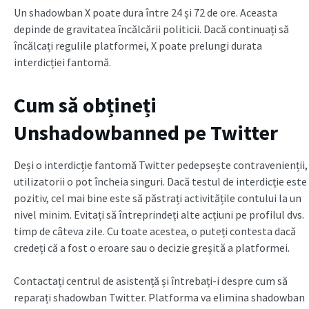
Un shadowban X poate dura între 24 și 72 de ore. Aceasta
depinde de gravitatea încălcării politicii. Dacă continuați să
încălcați regulile platformei, X poate prelungi durata
interdicției fantomă.
Cum să obțineți
Unshadowbanned pe Twitter
Deși o interdicție fantomă Twitter pedepsește contravenienții,
utilizatorii o pot încheia singuri. Dacă testul de interdicție este
pozitiv, cel mai bine este să păstrați activitățile contului la un
nivel minim. Evitați să întreprindeți alte acțiuni pe profilul dvs.
timp de câteva zile. Cu toate acestea, o puteți contesta dacă
credeți că a fost o eroare sau o decizie greșită a platformei.
Contactați centrul de asistență și întrebați-i despre cum să
reparați shadowban Twitter. Platforma va elimina shadowban