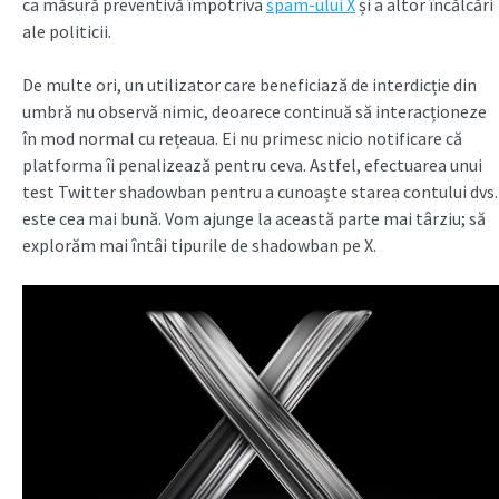
ca măsură preventivă împotriva
spam-ului X
și a altor încălcări
ale politicii.
De multe ori, un utilizator care beneficiază de interdicție din
umbră nu observă nimic, deoarece continuă să interacționeze
în mod normal cu rețeaua. Ei nu primesc nicio notificare că
platforma îi penalizează pentru ceva. Astfel, efectuarea unui
test Twitter shadowban pentru a cunoaște starea contului dvs.
este cea mai bună. Vom ajunge la această parte mai târziu; să
explorăm mai întâi tipurile de shadowban pe X.