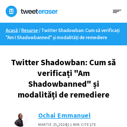
Treci
Me
la
conținut
Acasă
/
Resurse
/
Twitter Shadowban: Cum să verificați
"Am I Shadowbanned" și modalități de remediere
Twitter Shadowban: Cum să
verificați "Am
Shadowbanned" și
modalități de remediere
Ochai Emmanuel
,
MARTIE 25
2024|
11 MIN CITEȘTE