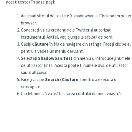
acest tester în șase pași:
Accesați site-ul de testare X shadowban al Circleboom pe un
browser.
Conectați-vă cu credențialele Twitter și autorizați
instrumentul. Astfel, veți ajunge la tabloul de bord.
Găsiți
Căutare
în fila de navigare din stânga. Faceți clic pe el
pentru a vedea un meniu derulant.
Selectați
Shadowban Test
din meniu și introduceți numele
de utilizator țintă. Acesta poate fi numele dvs. de utilizator
sau al altcuiva.
Faceți clic pe
Search (Căutare
) pentru a executa o
interogare.
Circleboom vă va arăta starea contului dumneavoastră.