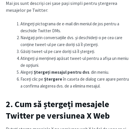
Mai jos sunt descriși cei șase pași simpli pentru ștergerea
mesajelor pe Twitter:
Atingeți pictograma de e-mail din meniul de jos pentru a
deschide Twitter DMs.
Navigați prin conversațiile dvs. și deschideți-o pe cea care
conține tweet-ul pe care doriți să îl ștergeți.
Găsiți tweet-ul pe care doriți să îl ștergeți.
Atingeți și mențineți apăsat tweet-ul pentru a afișa un meniu
de opțiuni.
Alegeți
Ștergeți mesajul pentru dvs
. din meniu.
Faceți clic pe
Ștergere
în caseta de dialog care apare pentru
a confirma alegerea dvs. de a elimina mesajul.
2. Cum să ștergeți mesajele
Twitter pe versiunea X Web
Puteți șterge mesajele X pe versiunea web X la fel de ușor ca și