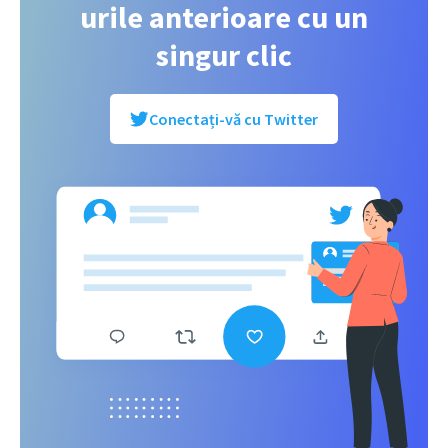
urile anterioare cu un
singur clic
Conectați-vă cu Twitter