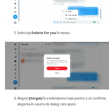
Selectați
Delete for you
în meniu.
Alegeți
Ștergeți
în evidențierea roșie pentru a vă confirma
alegerea în caseta de dialog care apare.