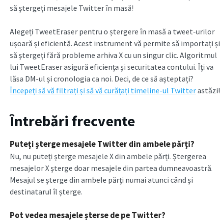
să ștergeți mesajele Twitter în masă!
Alegeți TweetEraser pentru o ștergere în masă a tweet-urilor
ușoară și eficientă. Acest instrument vă permite să importați și
să ștergeți fără probleme arhiva X cu un singur clic. Algoritmul
lui TweetEraser asigură eficiența și securitatea contului. Îți va
lăsa DM-ul și cronologia ca noi. Deci, de ce să așteptați?
Începeți să vă filtrați și să vă curățați timeline-ul Twitter
astăzi!
Întrebări frecvente
Puteți șterge mesajele Twitter din ambele părți?
Nu, nu puteți șterge mesajele X din ambele părți. Ștergerea
mesajelor X șterge doar mesajele din partea dumneavoastră.
Mesajul se șterge din ambele părți numai atunci când și
destinatarul îl șterge.
Pot vedea mesajele șterse de pe Twitter?