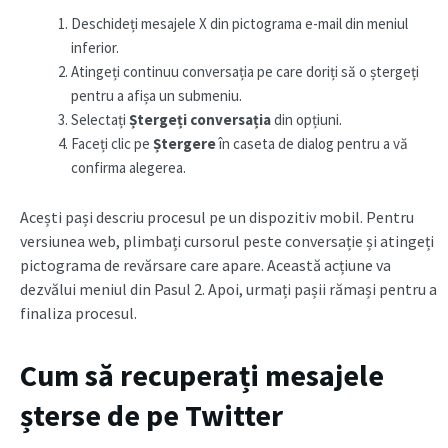
Deschideți mesajele X din pictograma e-mail din meniul
inferior.
Atingeți continuu conversația pe care doriți să o ștergeți
pentru a afișa un submeniu.
Selectați
Ștergeți conversația
din opțiuni.
Faceți clic pe
Ștergere
în caseta de dialog pentru a vă
confirma alegerea.
Acești pași descriu procesul pe un dispozitiv mobil. Pentru
versiunea web, plimbați cursorul peste conversație și atingeți
pictograma de revărsare care apare. Această acțiune va
dezvălui meniul din Pasul 2. Apoi, urmați pașii rămași pentru a
finaliza procesul.
Cum să recuperați mesajele
șterse de pe Twitter