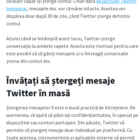
celălalt capăt își șterge contul. Chiar dacă
dezactivați Twitter
temporar
, mesajele dvs. vor rămâne intacte. Acestea vor
dispărea doar după 30 de zile, când Twitter șterge definitiv
contul.
Atunci când se întâmplă acest lucru, Twitter șterge
conversația la ambele capete. Acesta este motivul pentru care
este posibil să vă găsiți mesajele și o întreagă conversație
șterse din contul dvs.
Învățați să ștergeți mesaje
Twitter în masă
Ștergerea mesajelor X este o bună practică de întreținere. De
asemenea, vă ajută să păstrați confidențialitatea, în special pe
dispozitive sau conturi partajate. Din păcate, Twitter vă
permite să ștergeți mesaje doar individual pe platformă. Cu
toate acestea, instrumentele și aplicațiile externe vă permit