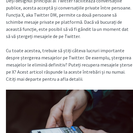
Deși designul principal al Twitter facilitează conversațiile
publice, acesta acceptă și conversațiile private între persoane.
Funcția X, aka Twitter DM, permite ca două persoane să
schimbe mesaje private pe platformă. Dacă vă bucurați de
această funcție, este posibil să vă fi gândit la un moment dat
să vă ștergeți mesajele de pe Twitter.
Cu toate acestea, trebuie să știți câteva lucruri importante
despre ștergerea mesajelor pe Twitter. De exemplu, ștergerea
mesajelor le elimină definitiv? Puteți recupera mesajele șterse
pe X? Acest articol răspunde la aceste întrebări și nu numai.
Citiți mai departe pentru a afla detalii.