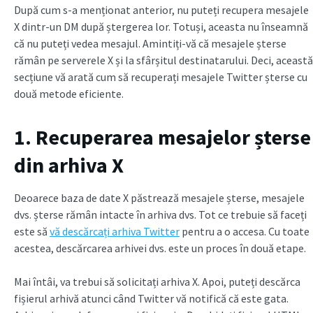
După cum s-a menționat anterior, nu puteți recupera mesajele
X dintr-un DM după ștergerea lor. Totuși, aceasta nu înseamnă
că nu puteți vedea mesajul. Amintiți-vă că mesajele șterse
rămân pe serverele X și la sfârșitul destinatarului. Deci, această
secțiune vă arată cum să recuperați mesajele Twitter șterse cu
două metode eficiente.
1. Recuperarea mesajelor șterse
din arhiva X
Deoarece baza de date X păstrează mesajele șterse, mesajele
dvs. șterse rămân intacte în arhiva dvs. Tot ce trebuie să faceți
este să
vă descărcați arhiva Twitter
pentru a o accesa. Cu toate
acestea, descărcarea arhivei dvs. este un proces în două etape.
Mai întâi, va trebui să solicitați arhiva X. Apoi, puteți descărca
fișierul arhivă atunci când Twitter vă notifică că este gata.