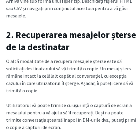
Arhiva vine sub forma unui fișier zip. Deschideți fișierul HTML
sau CSV și navigați prin conținutul acestuia pentru a vă găsi
mesajele.
2. Recuperarea mesajelor șterse
de la destinatar
O altă modalitate de a recupera mesajele șterse este să
solicitați destinatarului să vă trimită o copie. Un mesaj șters
rămâne intact la celălalt capăt al conversației, cu excepția
cazului în care utilizatorul îl șterge. Așadar, îi puteți cere să vă
trimită o copie.
Utilizatorul vă poate trimite cu ușurință o captură de ecran a
mesajului pentru a vă ajuta să îl recuperați. Deși nu poate
trimite conversația ștearsă înapoi în DM-urile dvs., puteți primi
o copie a capturii de ecran.