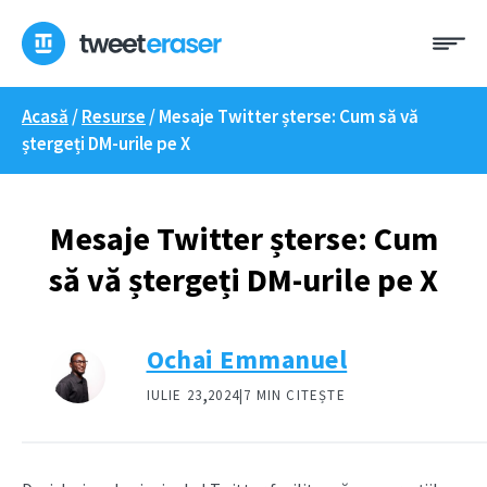
Treci
Me
la
conținut
Acasă
/
Resurse
/
Mesaje Twitter șterse: Cum să vă
ștergeți DM-urile pe X
Mesaje Twitter șterse: Cum
să vă ștergeți DM-urile pe X
Ochai Emmanuel
,
IULIE 23
2024|
7 MIN CITEȘTE