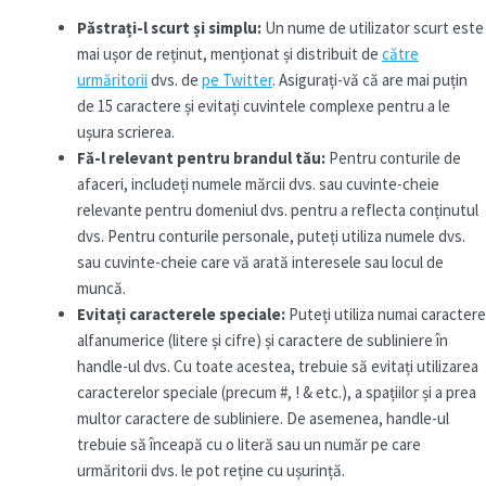
Păstrați-l scurt și simplu:
Un nume de utilizator scurt este
mai ușor de reținut, menționat și distribuit de
către
urmăritorii
dvs. de
pe Twitter
. Asigurați-vă că are mai puțin
de 15 caractere și evitați cuvintele complexe pentru a le
ușura scrierea.
Fă-l relevant pentru brandul tău:
Pentru conturile de
afaceri, includeți numele mărcii dvs. sau cuvinte-cheie
relevante pentru domeniul dvs. pentru a reflecta conținutul
dvs. Pentru conturile personale, puteți utiliza numele dvs.
sau cuvinte-cheie care vă arată interesele sau locul de
muncă.
Evitați
caracterele speciale
:
Puteți utiliza numai caractere
alfanumerice (litere și cifre) și caractere de subliniere în
handle-ul dvs. Cu toate acestea, trebuie să evitați utilizarea
caracterelor speciale (precum #, ! & etc.), a spațiilor și a prea
multor caractere de subliniere. De asemenea, handle-ul
trebuie să înceapă cu o literă sau un număr pe care
urmăritorii dvs. le pot reține cu ușurință.