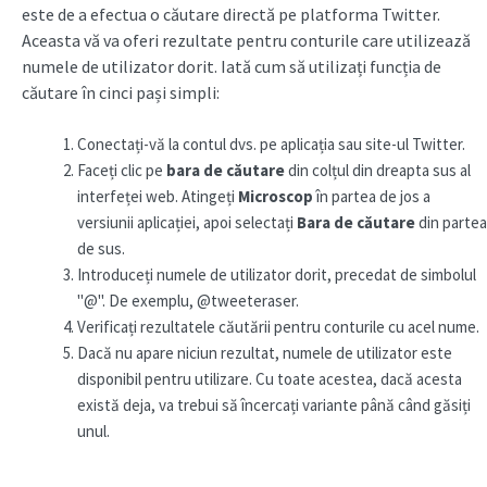
este de a efectua o căutare directă pe platforma Twitter.
Aceasta vă va oferi rezultate pentru conturile care utilizează
numele de utilizator dorit. Iată cum să utilizați funcția de
căutare în cinci pași simpli:
Conectați-vă la contul dvs. pe aplicația sau site-ul Twitter.
Faceți clic pe
bara de căutare
din colțul din dreapta sus al
interfeței web. Atingeți
Microscop
în partea de jos a
versiunii aplicației, apoi selectați
Bara de căutare
din partea
de sus.
Introduceți numele de utilizator dorit, precedat de simbolul
"@". De exemplu, @tweeteraser.
Verificați rezultatele căutării pentru conturile cu acel nume.
Dacă nu apare niciun rezultat, numele de utilizator este
disponibil pentru utilizare. Cu toate acestea, dacă acesta
există deja, va trebui să încercați variante până când găsiți
unul.