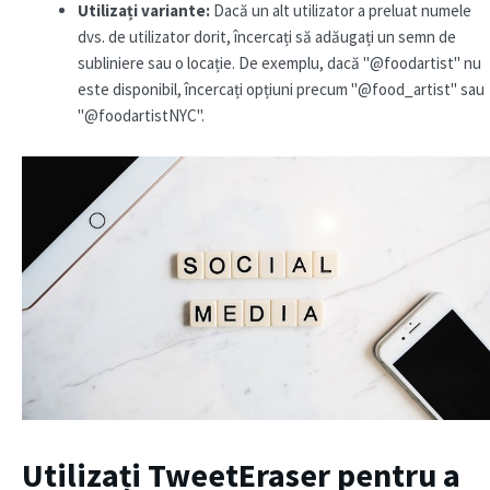
Utilizați variante:
Dacă un alt utilizator a preluat numele
dvs. de utilizator dorit, încercați să adăugați un semn de
subliniere sau o locație. De exemplu, dacă "@foodartist" nu
este disponibil, încercați opțiuni precum "@food_artist" sau
"@foodartistNYC".
Utilizați TweetEraser pentru a