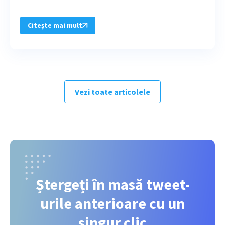
Citește mai mult
Vezi toate articolele
Ștergeți în masă tweet-
urile anterioare cu un
singur clic