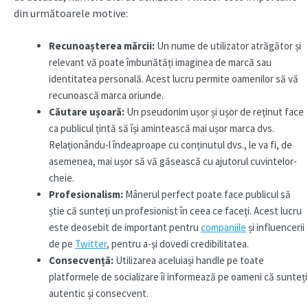
din următoarele motive:
Recunoașterea mărcii:
Un nume de utilizator atrăgător și
relevant vă poate îmbunătăți imaginea de marcă sau
identitatea personală. Acest lucru permite oamenilor să vă
recunoască marca oriunde.
Căutare ușoară:
Un pseudonim ușor și ușor de reținut face
ca publicul țintă să își amintească mai ușor marca dvs.
Relaționându-l îndeaproape cu conținutul dvs., le va fi, de
asemenea, mai ușor să vă găsească cu ajutorul cuvintelor-
cheie.
Profesionalism:
Mânerul perfect poate face publicul să
știe că sunteți un profesionist în ceea ce faceți. Acest lucru
este deosebit de important pentru
companiile
și influencerii
de pe
Twitter
, pentru a-și dovedi credibilitatea.
Consecvență:
Utilizarea aceluiași handle pe toate
platformele de socializare îi informează pe oameni că sunteți
autentic și consecvent.