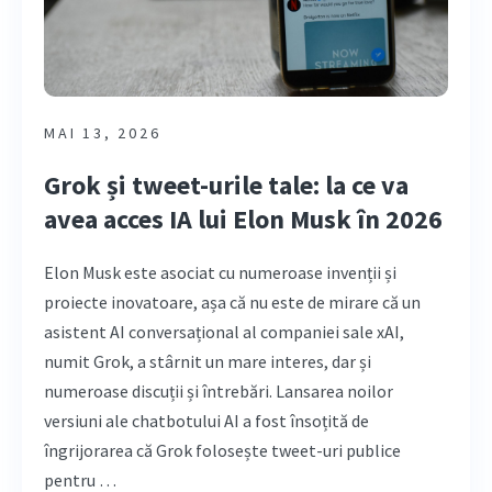
MAI 13, 2026
Grok și tweet-urile tale: la ce va
avea acces IA lui Elon Musk în 2026
Elon Musk este asociat cu numeroase invenții și
proiecte inovatoare, așa că nu este de mirare că un
asistent AI conversațional al companiei sale xAI,
numit Grok, a stârnit un mare interes, dar și
numeroase discuții și întrebări. Lansarea noilor
versiuni ale chatbotului AI a fost însoțită de
îngrijorarea că Grok folosește tweet-uri publice
pentru …