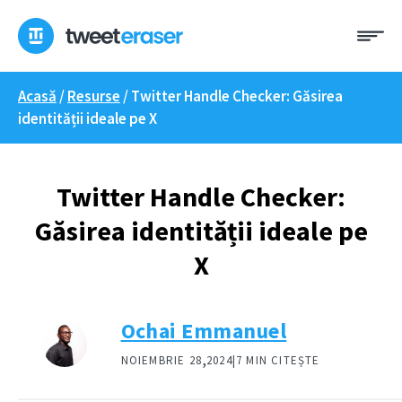
Treci
Me
la
conținut
Acasă
/
Resurse
/
Twitter Handle Checker: Găsirea
identității ideale pe X
Twitter Handle Checker:
Găsirea identității ideale pe
X
Ochai Emmanuel
,
NOIEMBRIE 28
2024|
7 MIN CITEȘTE