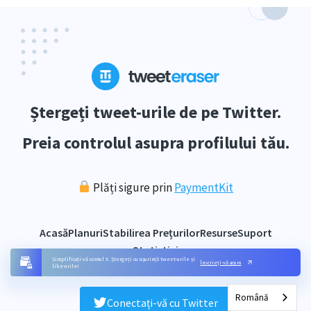
Ștergeți tweet-urile de pe Twitter.
Preia controlul asupra profilului tău.
Plăți sigure prin
PaymentKit
Acasă
Planuri
Stabilirea Prețurilor
Resurse
Suport
Statistici
Simplificați-vă contul X. Ștergeți cu ușurință tweet-urile și
Înscrieți-vă acum
like-urile!
Română
Conectați-vă cu Twitter