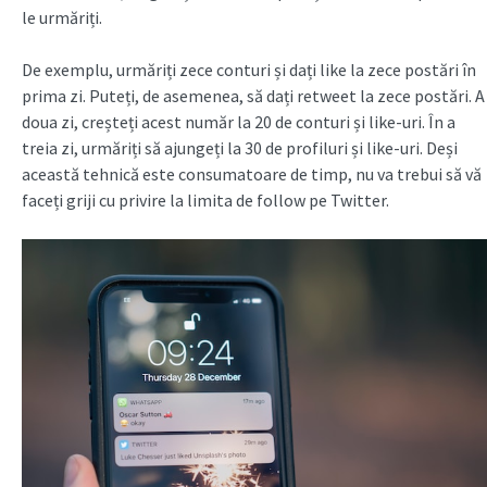
le urmăriți.
De exemplu, urmăriți zece conturi și dați like la zece postări în
prima zi. Puteți, de asemenea, să dați retweet la zece postări. A
doua zi, creșteți acest număr la 20 de conturi și like-uri. În a
treia zi, urmăriți să ajungeți la 30 de profiluri și like-uri. Deși
această tehnică este consumatoare de timp, nu va trebui să vă
faceți griji cu privire la limita de follow pe Twitter.