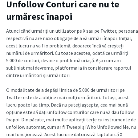
Unfollow Conturi care nu te
urmăresc înapoi
Atunci când urmăriți un utilizator pe X sau pe Twitter, persoana
respectivă nu are nicio obligație de a vă urmări înapoi. Inițial,
acest lucru nu va fi o problemă, deoarece încă vă creșteți
numărul de urmăritori. Cu toate acestea, odată ce urmăriți
5.000 de conturi, devine o problemă uriașă. Așa cum am
subliniat mai devreme, platforma ia în considerare raportul
dintre urmăritori și urmăritori.
O modalitate de a depăși limita de 5.000 de urmăritori pe
Twitter este de a obține mai mulți urmăritori. Totuși, acest
lucru poate lua timp. Dacă nu puteți aștepta, cea mai bună
opțiune este să dați unfollow conturilor care nu vă dau follow
înapoi. Din păcate, mai multe aplicații terțe cu instrumente de
unfollow automat, cum ar fi Tweepi și Who Unfollowed Me, nu
mai funcționează. Acest lucru se datorează faptului că X