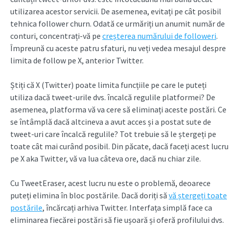
utilizarea acestor servicii. De asemenea, evitați pe cât posibil
tehnica follower churn. Odată ce urmăriți un anumit număr de
conturi, concentrați-vă pe
creșterea numărului de followeri
.
Împreună cu aceste patru sfaturi, nu veți vedea mesajul despre
limita de follow pe X, anterior Twitter.
Știți că X (Twitter) poate limita funcțiile pe care le puteți
utiliza dacă tweet-urile dvs. încalcă regulile platformei? De
asemenea, platforma vă va cere să eliminați aceste postări. Ce
se întâmplă dacă altcineva a avut acces și a postat sute de
tweet-uri care încalcă regulile? Tot trebuie să le ștergeți pe
toate cât mai curând posibil. Din păcate, dacă faceți acest lucru
pe X aka Twitter, vă va lua câteva ore, dacă nu chiar zile.
Cu TweetEraser, acest lucru nu este o problemă, deoarece
puteți elimina în bloc postările. Dacă doriți să
vă ștergeți toate
postările
, încărcați arhiva Twitter. Interfața simplă face ca
eliminarea fiecărei postări să fie ușoară și oferă profilului dvs.