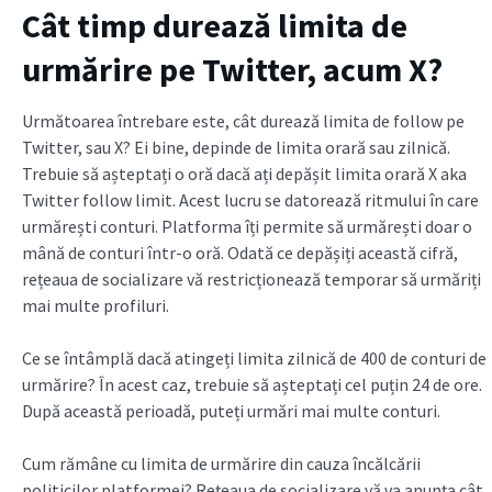
Cât timp durează limita de
urmărire pe Twitter, acum X?
Următoarea întrebare este, cât durează limita de follow pe
Twitter, sau X? Ei bine, depinde de limita orară sau zilnică.
Trebuie să așteptați o oră dacă ați depășit limita orară X aka
Twitter follow limit. Acest lucru se datorează ritmului în care
urmărești conturi. Platforma îți permite să urmărești doar o
mână de conturi într-o oră. Odată ce depășiți această cifră,
rețeaua de socializare vă restricționează temporar să urmăriți
mai multe profiluri.
Ce se întâmplă dacă atingeți limita zilnică de 400 de conturi de
urmărire? În acest caz, trebuie să așteptați cel puțin 24 de ore.
După această perioadă, puteți urmări mai multe conturi.
Cum rămâne cu limita de urmărire din cauza încălcării
politicilor platformei? Rețeaua de socializare vă va anunța cât