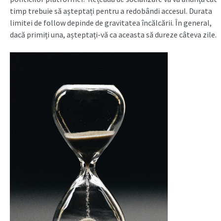
timp trebuie să așteptați pentru a redobândi accesul. Durata
limitei de follow depinde de gravitatea încălcării. În general,
dacă primiți una, așteptați-vă ca aceasta să dureze câteva zile.