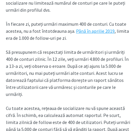
socializare nu limitează numărul de conturi pe care le puteți
urmări din profilul dvs.
În fiecare zi, puteți urmări maximum 400 de conturi. Cu toate
acestea, nu a fost întotdeauna așa.
Până în aprilie 2019
, limita
era de 1.000 de follow-uri pe zi.
Să presupunem că respectați limita de urmăritori și urmăriți
400 de conturi zilnic. În 12 zile, veți urmări 4.800 de profiluri. În
a 13-a zi, veți observa o eroare. După ce ați ajuns la 5.000 de
urmăritori, nu mai puteți urmări alte conturi. Acest lucru se
datorează faptului că platforma dorește un raport sănătos
între utilizatorii care vă urmăresc și conturile pe care le
urmăriți.
Cu toate acestea, rețeaua de socializare nu vă spune această
cifră. În schimb, ea calculează automat raportul. Pe scurt,
limita zilnică de follow este de 400 de utilizatori. Puteți urmări
până la 5.000 de conturi fără să vă gândiți la raport. După acest