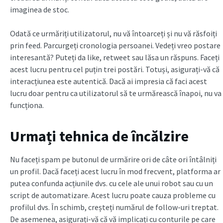
imaginea de stoc.
Odată ce urmăriți utilizatorul, nu vă întoarceți și nu vă răsfoiți
prin feed. Parcurgeți cronologia persoanei. Vedeți vreo postare
interesantă? Puteți da like, retweet sau lăsa un răspuns. Faceți
acest lucru pentru cel puțin trei postări. Totuși, asigurați-vă că
interacțiunea este autentică. Dacă ai impresia că faci acest
lucru doar pentru ca utilizatorul să te urmărească înapoi, nu va
funcționa.
Urmați tehnica de încălzire
Nu faceți spam pe butonul de urmărire ori de câte ori întâlniți
un profil. Dacă faceți acest lucru în mod frecvent, platforma ar
putea confunda acțiunile dvs. cu cele ale unui robot sau cu un
script de automatizare. Acest lucru poate cauza probleme cu
profilul dvs. În schimb, creșteți numărul de follow-uri treptat.
De asemenea, asigurați-vă că vă implicați cu conturile pe care