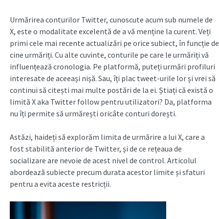
Urmărirea conturilor Twitter, cunoscute acum sub numele de
X, este o modalitate excelentă de a vă menține la curent. Veți
primi cele mai recente actualizări pe orice subiect, în funcție de
cine urmăriți. Cu alte cuvinte, conturile pe care le urmăriți vă
influențează cronologia. Pe platformă, puteți urmări profiluri
interesate de aceeași nișă. Sau, îți plac tweet-urile lor și vrei să
continui să citești mai multe postări de la ei. Știați că există o
limită X aka Twitter follow pentru utilizatori? Da, platforma
nu îți permite să urmărești oricâte conturi dorești.
Astăzi, haideți să explorăm limita de urmărire a lui X, care a
fost stabilită anterior de Twitter, și de ce rețeaua de
socializare are nevoie de acest nivel de control. Articolul
abordează subiecte precum durata acestor limite și sfaturi
pentru a evita aceste restricții.