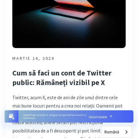
MARTIE 14, 2024
Cum să faci un cont de Twitter
public: Rămâneți vizibil pe X
Twitter, acum X, este de ani de zile unul dintre cele
mai bune locuri pentru a crea noi relații. Oamenii pot
interacționa unii cu alții din orice parte a lumii. Cu
Simplificați-vă contul X. Ștergeți cu ușurință tweet-urile și
Înscrieți-vă acum
like-urile!
toate acestea, unele setări pot restricționa
posibilitatea de a fi descoperit și pot limita
Română