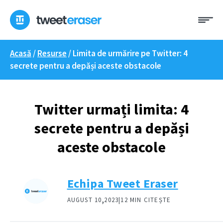
Treci
Me
la
conținut
Acasă
/
Resurse
/
Limita de urmărire pe Twitter: 4
secrete pentru a depăși aceste obstacole
Twitter urmați limita: 4
secrete pentru a depăși
aceste obstacole
Echipa Tweet Eraser
,
AUGUST 10
2023|
12 MIN CITEȘTE