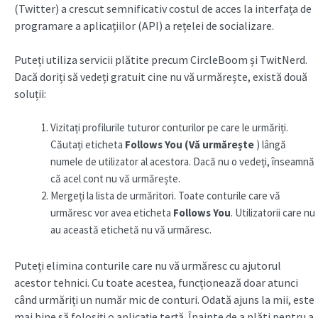
(Twitter) a crescut semnificativ costul de acces la interfața de
programare a aplicațiilor (API) a rețelei de socializare.
Puteți utiliza servicii plătite precum CircleBoom și TwitNerd.
Dacă doriți să vedeți gratuit cine nu vă urmărește, există două
soluții:
Vizitați profilurile tuturor conturilor pe care le urmăriți.
Căutați eticheta
Follows You (Vă urmărește
) lângă
numele de utilizator al acestora. Dacă nu o vedeți, înseamnă
că acel cont nu vă urmărește.
Mergeți la lista de urmăritori. Toate conturile care vă
urmăresc vor avea eticheta
Follows You
. Utilizatorii care nu
au această etichetă nu vă urmăresc.
Puteți elimina conturile care nu vă urmăresc cu ajutorul
acestor tehnici. Cu toate acestea, funcționează doar atunci
când urmăriți un număr mic de conturi. Odată ajuns la mii, este
mai bine să folosiți o aplicație terță. Înainte de a plăti pentru a