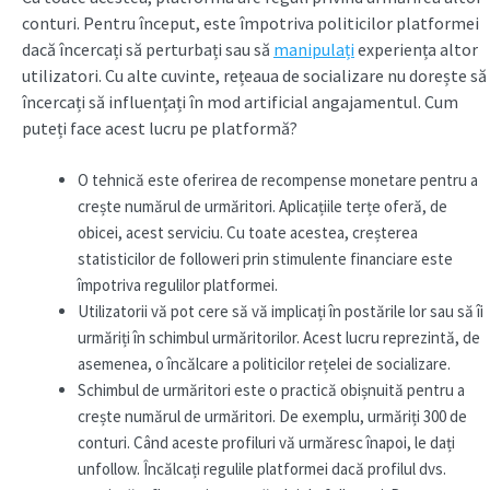
conturi. Pentru început, este împotriva politicilor platformei
dacă încercați să perturbați sau să
manipulați
experiența altor
utilizatori. Cu alte cuvinte, rețeaua de socializare nu dorește să
încercați să influențați în mod artificial angajamentul. Cum
puteți face acest lucru pe platformă?
O tehnică este oferirea de recompense monetare pentru a
crește numărul de urmăritori. Aplicațiile terțe oferă, de
obicei, acest serviciu. Cu toate acestea, creșterea
statisticilor de followeri prin stimulente financiare este
împotriva regulilor platformei.
Utilizatorii vă pot cere să vă implicați în postările lor sau să îi
urmăriți în schimbul urmăritorilor. Acest lucru reprezintă, de
asemenea, o încălcare a politicilor rețelei de socializare.
Schimbul de urmăritori este o practică obișnuită pentru a
crește numărul de urmăritori. De exemplu, urmăriți 300 de
conturi. Când aceste profiluri vă urmăresc înapoi, le dați
unfollow. Încălcați regulile platformei dacă profilul dvs.