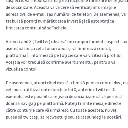
suspecte. Va trebui să urmați instrucțiunile furnizate de rețeaua
de socializare. Aceasta vă va cere să verificați informațiile
adresa dvs. de e-mail sau numărul de telefon. De asemenea, va
trebui să porniți numărătoarea inversă și să așteptați ca
limitarea contului să se încheie.
Atunci când X (Twitter) observă un comportament suspect sau
asemănător cu cel al unui robot și vă limitează contul,
platforma îi informează pe toți cei care vă vizitează profilul.
Aceștia vor trebui să confirme avertismentul pentru a vă
vizualiza contul.
De asemenea, atunci când există o limită pentru contul dvs., nu
veți putea utiliza toate funcțiile lui X, anterior Twitter. De
exemplu, este posibil ca rețeaua de socializare să vă permită
doar să navigați pe platformă. Puteți trimite mesaje directe
către conturile care vă urmăresc. Cu toate acestea, nu veți
putea să twittați, să retweetuiți sau să răspundeți la postări.