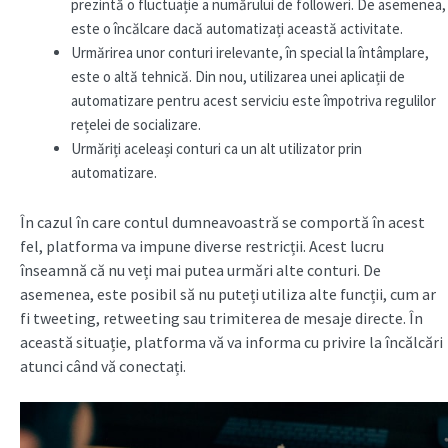
prezintă o fluctuație a numărului de followeri. De asemenea,
este o încălcare dacă automatizați această activitate.
Urmărirea unor conturi irelevante, în special la întâmplare,
este o altă tehnică. Din nou, utilizarea unei aplicații de
automatizare pentru acest serviciu este împotriva regulilor
rețelei de socializare.
Urmăriți aceleași conturi ca un alt utilizator prin
automatizare.
În cazul în care contul dumneavoastră se comportă în acest
fel, platforma va impune diverse restricții. Acest lucru
înseamnă că nu veți mai putea urmări alte conturi. De
asemenea, este posibil să nu puteți utiliza alte funcții, cum ar
fi tweeting, retweeting sau trimiterea de mesaje directe. În
această situație, platforma vă va informa cu privire la încălcări
atunci când vă conectați.