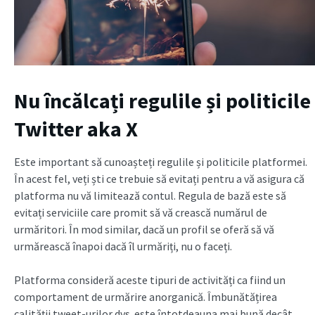
Nu încălcați regulile și politicile
Twitter aka X
Este important să cunoașteți regulile și politicile platformei.
În acest fel, veți ști ce trebuie să evitați pentru a vă asigura că
platforma nu vă limitează contul. Regula de bază este să
evitați serviciile care promit să vă crească numărul de
urmăritori. În mod similar, dacă un profil se oferă să vă
urmărească înapoi dacă îl urmăriți, nu o faceți.
Platforma consideră aceste tipuri de activități ca fiind un
comportament de urmărire anorganică. Îmbunătățirea
calității tweet-urilor dvs. este întotdeauna mai bună decât