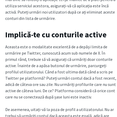
utiliza serviciul acestora, asigurați-vă că aplicația este încă
activă. Puteți urmări noi utilizatori după ce ați eliminat aceste
conturi din lista de urmărire.
Implică-te cu conturile active
Aceasta este o modalitate excelentă de a depăși limita de
urmărire pe Twitter, cunoscută acum sub numele de X. În
primul rând, trebuie să vă asigurați că urmăriți doar conturile
active. Înainte de a apăsa butonul de urmărire, parcurgeți
profilul utilizatorului. Când a fost ultima dată când a scris pe
Twitter pe platformă? Puteți urmări contul dacă a fost recent,
adică de câteva ore sau zile. Nu urmăriți profilurile care nu sunt
active de câteva luni. De ce? Platforma consideră că orice cont
care nu se conectează după șase luni este inactiv.
De asemenea, uitați-vă la poza de profil a utilizatorului. Nu ar
trebui să urmăriți contul dacă aceasta este goală, adică are