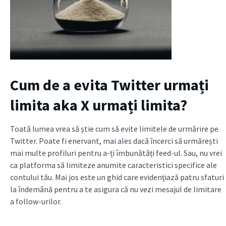
Cum de a evita Twitter urmați
limita aka X urmați limita?
Toată lumea vrea să știe cum să evite limitele de urmărire pe
Twitter. Poate fi enervant, mai ales dacă încerci să urmărești
mai multe profiluri pentru a-ți îmbunătăți feed-ul. Sau, nu vrei
ca platforma să limiteze anumite caracteristici specifice ale
contului tău. Mai jos este un ghid care evidențiază patru sfaturi
la îndemână pentru a te asigura că nu vezi mesajul de limitare
a follow-urilor.