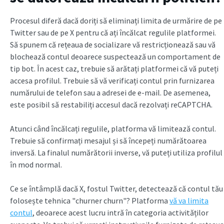
Procesul diferă dacă doriți să eliminați limita de urmărire de pe
Twitter sau de pe X pentru că ați încălcat regulile platformei.
Să spunem că rețeaua de socializare vă restricționează sau vă
blochează contul deoarece suspectează un comportament de
tip bot. În acest caz, trebuie să arătați platformei că vă puteți
accesa profilul. Trebuie să vă verificați contul prin furnizarea
numărului de telefon sau a adresei de e-mail. De asemenea,
este posibil să restabiliți accesul dacă rezolvați reCAPTCHA.
Atunci când încălcați regulile, platforma vă limitează contul.
Trebuie să confirmați mesajul și să începeți numărătoarea
inversă. La finalul numărătorii inverse, vă puteți utiliza profilul
în mod normal.
Ce se întâmplă dacă X, fostul Twitter, detectează că contul tău
folosește tehnica "churner churn"? Platforma
vă va limita
contul
, deoarece acest lucru intră în categoria activităților