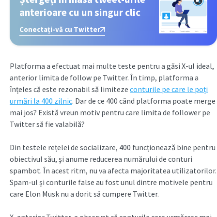
anterioare cu un singur clic
Conectați-vă cu Twitter
Platforma a efectuat mai multe teste pentru a găsi X-ul ideal,
anterior limita de follow pe Twitter. În timp, platforma a
înțeles că este rezonabil să limiteze
conturile pe care le poți
urmări la 400 zilnic
. Dar de ce 400 când platforma poate merge
mai jos? Există vreun motiv pentru care limita de follower pe
Twitter să fie valabilă?
Din testele rețelei de socializare, 400 funcționează bine pentru
obiectivul său, și anume reducerea numărului de conturi
spambot. În acest ritm, nu va afecta majoritatea utilizatorilor.
Spam-ul și conturile false au fost unul dintre motivele pentru
care Elon Musk nu a dorit să cumpere Twitter.
X, anterior Twitter, a observat că conturile care urmăresc mai