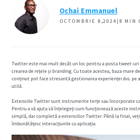
Ochai Emmanuel
,
OCTOMBRIE 8
2024|
8 MIN
Twitter este mai mult decât un loc pentru a posta tweet-uri 
crearea de rețele și branding. Cu toate acestea, baza mare de 
conținut pot face stresantă gestionarea experienței dvs. pe ap
utilă.
Extensiile Twitter sunt instrumente terțe sau încorporate car
Pentru a vă ajuta să înțelegeți cum funcționează aceste inst
simplă, dar completă a extensiilor Twitter. Până la final, veț
îmbunătățesc interacțiunile cu aplicația.