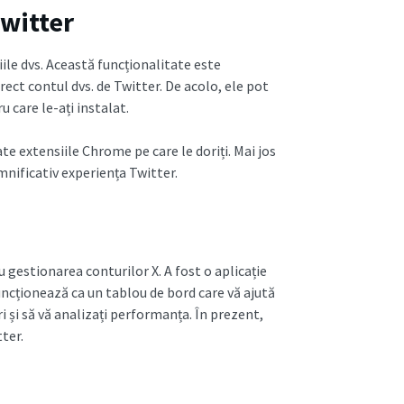
witter
ile dvs. Această funcționalitate este
ect contul dvs. de Twitter. De acolo, ele pot
u care le-ați instalat.
 extensiile Chrome pe care le doriți. Mai jos
nificativ experiența Twitter.
gestionarea conturilor X. A fost o aplicație
uncționează ca un tablou de bord care vă ajută
i și să vă analizați performanța. În prezent,
tter.