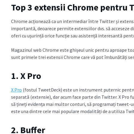
Top 3 extensii Chrome pentru T
Chrome acționează ca un intermediar între Twitter și extensi
importantă, deoarece permite extensiilor dvs. să acceseze dir
oferi cu ușurință orice funcție sau asistență interesantă pentr
Magazinul web Chrome este ghișeul unic pentru aproape toate
sunt primele trei extensii Chrome care vă pot îmbunătăți sem
1. X Pro
X Pro
(fostul TweetDeck) este un instrument puternic pentru 
separată (extensie), dar acum face parte din Twitter. X Pro f
să țineți evidența mai multor conturi, să programați tweet-ur
este una dintre cele mai populare modalități de a utiliza Twi
2. Buffer