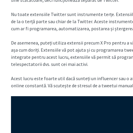
Nu toate extensiile Twitter sunt instrumente terțe. Extensi
de la o terță parte sau chiar de la Twitter. Aceste instrument
cum ar fi programarea, automatizarea, postarea și ștergerea
De asemenea, puteți utiliza extensii precum X Pro pentru a vă
așa cum doriți. Extensiile vă pot ajuta și cu programarea twee
integrate pentru acest lucru, extensiile vă permit să progra
telespectatorii dvs. sunt cei mai activi.
Acest lucru este foarte util dacă sunteți un influencer sau o
online constantă. Vă scutește de stresul de a tweetui manual