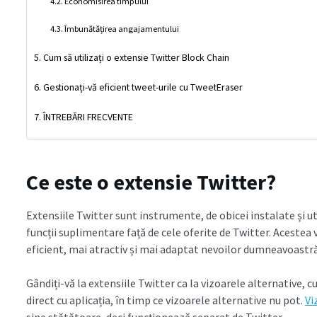
Economisirea timpului
Îmbunătățirea angajamentului
Cum să utilizați o extensie Twitter Block Chain
Gestionați-vă eficient tweet-urile cu TweetEraser
ÎNTREBĂRI FRECVENTE
Ce este o extensie Twitter?
Extensiile Twitter sunt instrumente, de obicei instalate și ut
funcții suplimentare față de cele oferite de Twitter. Acestea 
eficient, mai atractiv și mai adaptat nevoilor dumneavoastră
Gândiți-vă la extensiile Twitter ca la vizoarele alternative, c
direct cu aplicația, în timp ce vizoarele alternative nu pot.
Vi
sine stătătoare, deci funcționează separat de Twitter.