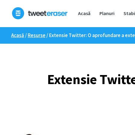
Treci
la
Acasă
Planuri
Stabi
conținut
Acasă
/
Resurse
/
Extensie Twitter: O aprofundare a exte
Extensie Twitt